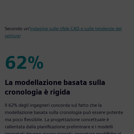
Secondo un’
indagine sulle sfide CAD e sulle tendenze del
settore
:
62%
62%
La modellazione basata sulla
cronologia è rigida
Il 62% degli ingegneri concorda sul fatto che la
modellazione basata sulla cronologia può essere potente
ma poco flessibile. La progettazione concettuale è
rallentata dalla pianificazione preliminare e i modelli
importati devono essere ricreati; apportare modifiche al