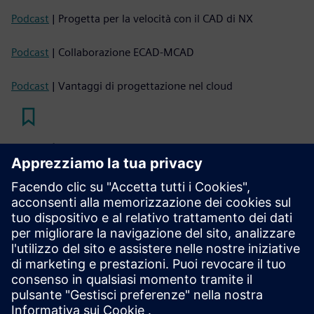
Podcast
| Progetta per la velocità con il CAD di NX
Podcast
| Collaborazione ECAD-MCAD
Podcast
| Vantaggi di progettazione nel cloud
Leggi
eBook
| Una guida per ingegneri alla gestione dei dati e alla
collaborazione CAD basata su cloud
White paper
| Unificazione della progettazione ECAD-MCAD
PCB tramite best practice collaborative
Infografica
| Sfide CAD comuni e come affrontarle