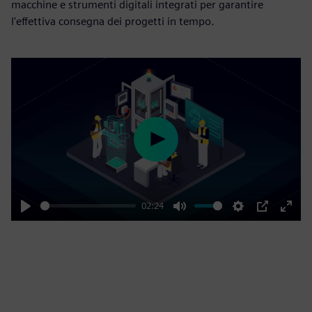
macchine e strumenti digitali integrati per garantire
l'effettiva consegna dei progetti in tempo.
Play
02:24
Play
Mute
Settings
PIP
Enter
fulls