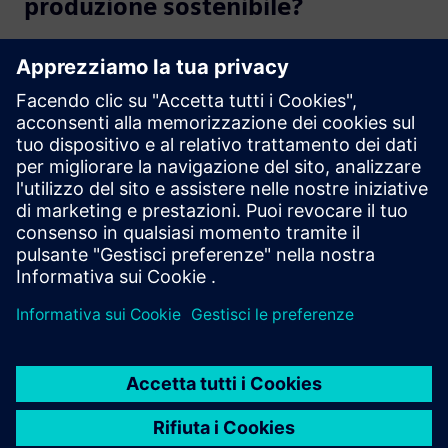
produzione sostenibile?
Scopri di più
Guarda
Video
| Aprire la strada con Advanced Machine Engineering
Webinar su richiesta
| Inizia a costruire macchine di nuova
generazione
Video
| Stima ottimizza la produzione con le soluzioni
Siemens
Ascolta