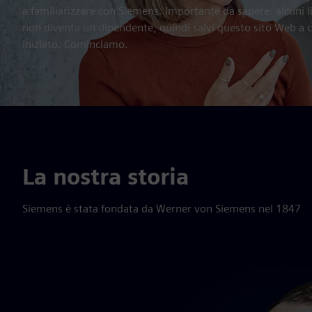
a familiarizzare con Siemens. Importante da sapere: alcuni l
non diventa un dipendente, quindi salvi questo sito Web a c
iniziato. Cominciamo.
La nostra storia
Siemens è stata fondata da Werner von Siemens nel 1847