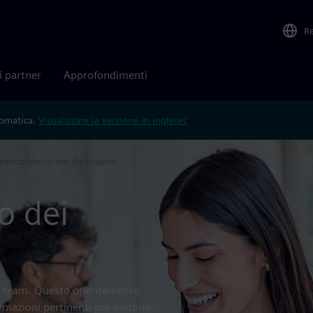
R
i partner
Approfondimenti
tomatica.
Visualizzare la versione in inglese?
rientamento dei dipendenti
o dei
ro team. Questo orientamento
ormazioni pertinenti per aiutarla