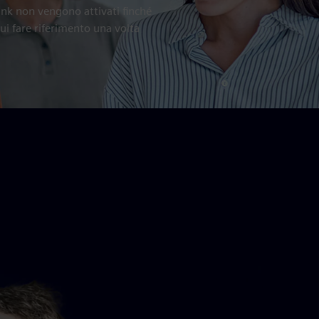
ink non vengono attivati finché
ui fare riferimento una volta