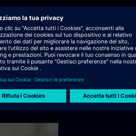
que. Scopri come ciascuno dei nostri team in tutto il mondo
cnologia all'avanguardia.