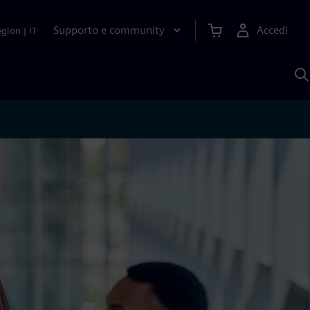
Supporto e community
Accedi
egion
|
IT
C
c
S
A