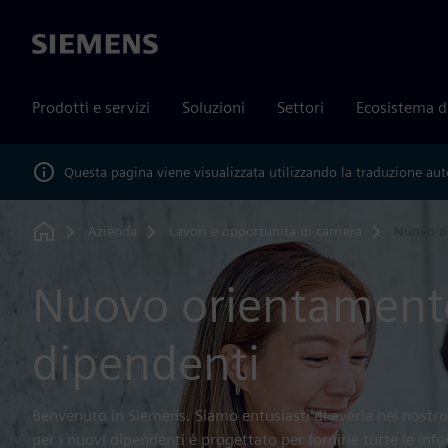
Siemens
Prodotti e servizi
Soluzioni
Settori
Ecosistema d
Questa pagina viene visualizzata utilizzando la traduzione au
Azienda
Lavori e opportunità di carriera
Nuovo o
Home
Nuovo orientament
dipendenti
Benvenuto in Siemens. Siamo entusiasti di averla nel nost
per i nuovi dipendenti è progettato per fornirle tutte le inf