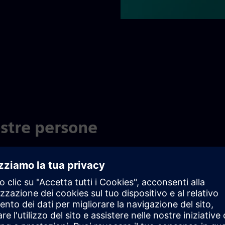
ostre persone
oyment Opportunity e
l posto di lavoro
enziali dipendenti indipendentemente da razza, colore, credo,