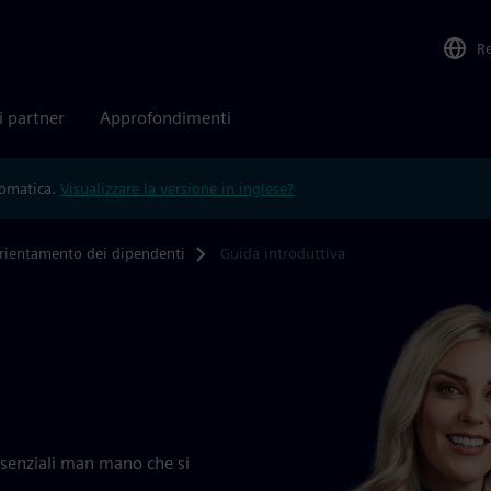
R
i partner
Approfondimenti
tomatica.
Visualizzare la versione in inglese?
rientamento dei dipendenti
Guida introduttiva
ssenziali man mano che si