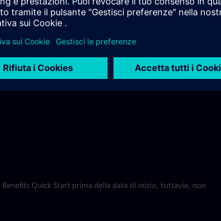
, sesso, età, disabilità fisica o mentale, stato civile,
, orientamento sessuale, espressione di genere, identità di
rotetto o militare, o qualsiasi altra considerazione non
ti reso illegale dalla legge federale, statale o locale nel
o, assunzione, collocamento, trasferimento, promozione,
cessazione, assegnazione a turni, determinazione del servizio,
sazione e altre azioni relative al personale. La Società
tà di lavoro e il rispetto della presente Politica come
 Benefits Quick Start prima della data di inizio, tuttavia, non