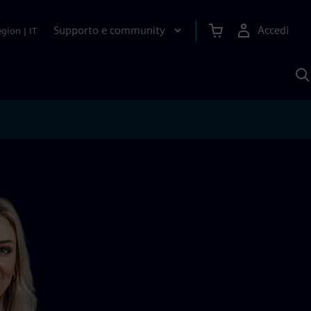
Supporto e community
Accedi
egion
|
IT
C
c
S
A