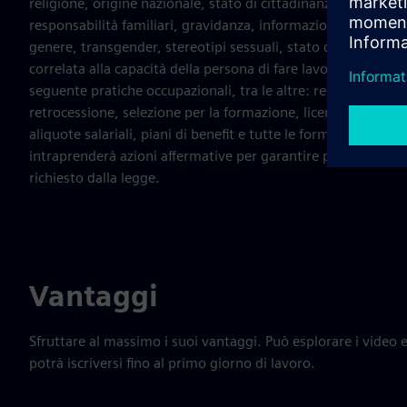
religione, origine nazionale, stato di cittadinanza, ascendenza
responsabilità familiari, gravidanza, informazioni genetiche
genere, transgender, stereotipi sessuali, stato di veterano p
correlata alla capacità della persona di fare lavoro o altrimen
seguente pratiche occupazionali, tra le altre: reclutament
retrocessione, selezione per la formazione, licenziamento, 
aliquote salariali, piani di benefit e tutte le forme di compen
intraprenderà azioni affermative per garantire pari opportuni
richiesto dalla legge.
Vantaggi
Sfruttare al massimo i suoi vantaggi. Può esplorare i video e
potrà iscriversi fino al primo giorno di lavoro.