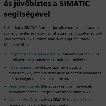
és jövőbiztos a SIMATIC
segítségével
Számíthat a SIMATIC Automation alkalmazásra a feladatok
zökkenőmentes és hatékony futtatásához. Osztálya legjobb
ipari szoftverünk automatizálásra van optimalizálva,
többek között:
Programozható logikai vezérlők:
Minden gyárban — Az
intelligens mag, amely életre kelti a termékeket.
I/O rendszerek:
Jövőbiztos üzemek elosztott
rendszerekkel, amelyek biztosítják az adatok folyamatos
elérhetőségét minden alkalmazáshoz.
Vezérlőrendszerek:
Mérleggép- és gyári műveletek
zökkenőmentesen integrált biztonsági funkciókkal.
Csatlakozók:
A fejlesztők a SIMATIC csatlakozókra
támaszkodnak az adatok gyűjtéséhez,