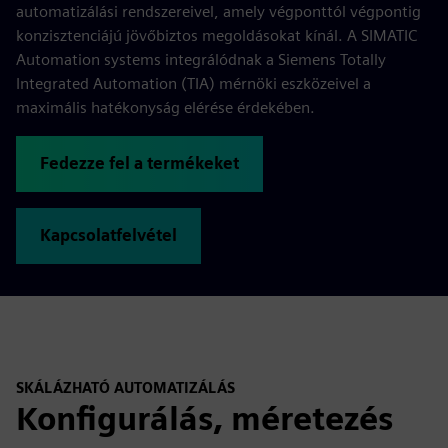
automatizálási rendszereivel, amely végponttól végpontig
konzisztenciájú jövőbiztos megoldásokat kínál. A SIMATIC
Automation systems integrálódnak a Siemens Totally
Integrated Automation (TIA) mérnöki eszközeivel a
maximális hatékonyság elérése érdekében.
Fedezze fel a termékeket
Kapcsolatfelvétel
SKÁLÁZHATÓ AUTOMATIZÁLÁS
Konfigurálás, méretezés