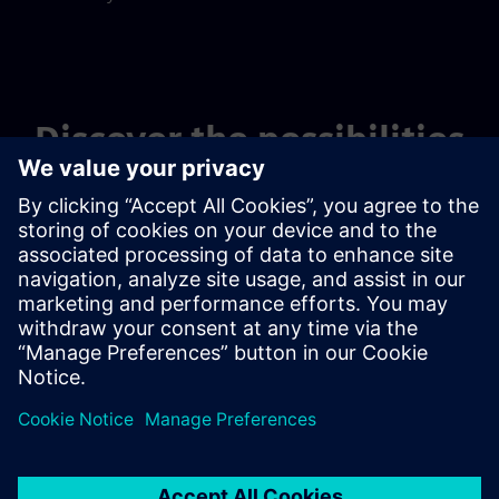
Discover the possibilities
Fedezze fel a termékeket
Kapcsolatfelvétel