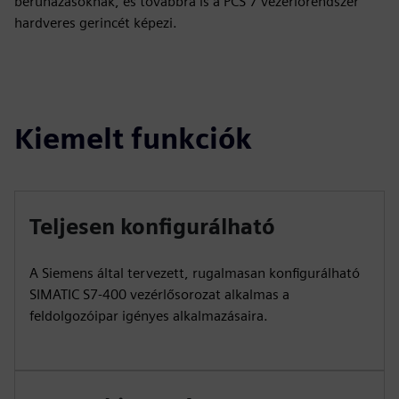
beruházásoknak, és továbbra is a PCS 7 vezérlőrendszer
hardveres gerincét képezi.
Kiemelt funkciók
Teljesen konfigurálható
A Siemens által tervezett, rugalmasan konfigurálható
SIMATIC S7-400 vezérlősorozat alkalmas a
feldolgozóipar igényes alkalmazásaira.