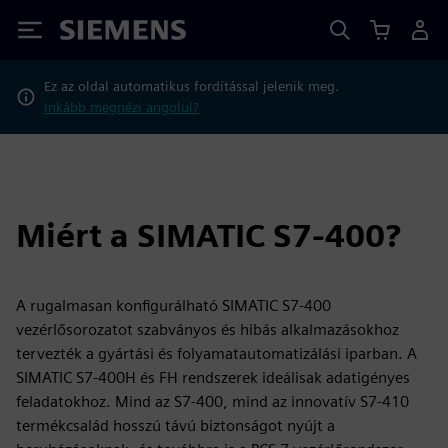
Siemens
Ez az oldal automatikus fordítással jelenik meg.
Inkább megnézi angolul?
Miért a SIMATIC S7-400?
A rugalmasan konfigurálható SIMATIC S7-400
vezérlősorozatot szabványos és hibás alkalmazásokhoz
tervezték a gyártási és folyamatautomatizálási iparban. A
SIMATIC S7-400H és FH rendszerek ideálisak adatigényes
feladatokhoz. Mind az S7-400, mind az innovatív S7-410
termékcsalád hosszú távú biztonságot nyújt a