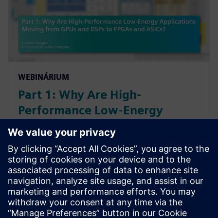
WEBINÁRIUM
Part 1: Why Are High-
Performance Low-Energy
Applications Moving from GPUs
and DSPs to FPGAs and ASICs?
Transistor counts and performance of integrated
circuits are reaching their peak. Artificial intelligence
is emerging as the next "big thing" in areas