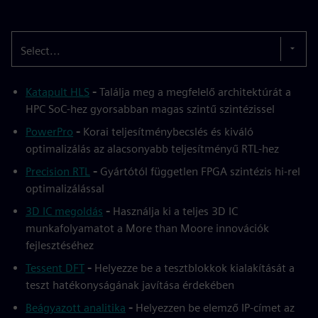
Select...
Katapult HLS
-
Találja meg a megfelelő architektúrát a
HPC SoC-hez gyorsabban magas szintű szintézissel
PowerPro
-
Korai teljesítménybecslés és kiváló
optimalizálás az alacsonyabb teljesítményű RTL-hez
Precision RTL
-
Gyártótól független FPGA szintézis hi-rel
optimalizálással
3D IC megoldás
-
Használja ki a teljes 3D IC
munkafolyamatot a More than Moore innovációk
fejlesztéséhez
Tessent DFT
-
Helyezze be a tesztblokkok kialakítását a
teszt hatékonyságának javítása érdekében
Beágyazott analitika
-
Helyezzen be elemző IP-címet az