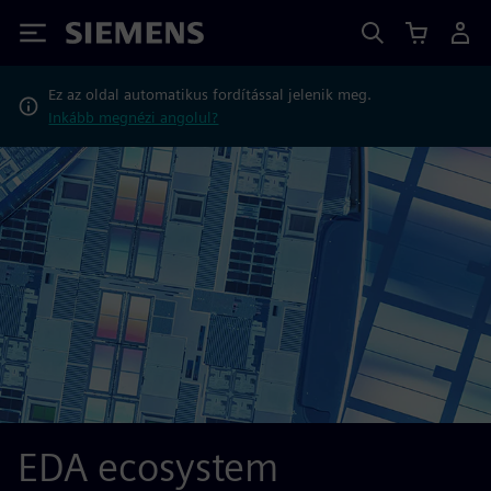
Siemens
Ez az oldal automatikus fordítással jelenik meg.
Inkább megnézi angolul?
EDA ecosystem