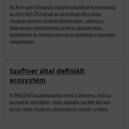
Az Arm-szel folytatott együttműködésünk támogatja
az Arm AGI CPU-jának az alrendszertől a teljes
rendszerszinten történő ellenőrzését, segítve a
hiperskaler telepítéséhez kritikus teljesítmény-,
késleltetési és teljesítménycélok kezelését a feloldást
megelőzően.
Szoftver által definiált
ecosystem
A PAVE360 összekapcsolja mind a Siemens, mind a
partnerek termékeit, hogy digitális ikerkét építsen,
amely több hűség és absztrakciós szintet is lefed.