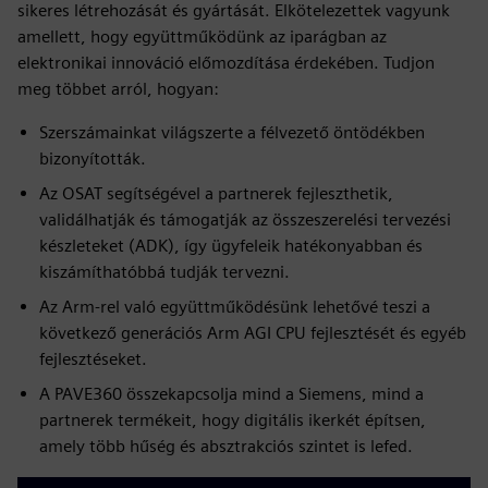
sikeres létrehozását és gyártását. Elkötelezettek vagyunk
amellett, hogy együttműködünk az iparágban az
elektronikai innováció előmozdítása érdekében. Tudjon
meg többet arról, hogyan:
Szerszámainkat világszerte a félvezető öntödékben
bizonyították.
Az OSAT segítségével a partnerek fejleszthetik,
validálhatják és támogatják az összeszerelési tervezési
készleteket (ADK), így ügyfeleik hatékonyabban és
kiszámíthatóbbá tudják tervezni.
Az Arm-rel való együttműködésünk lehetővé teszi a
következő generációs Arm AGI CPU fejlesztését és egyéb
fejlesztéseket.
A PAVE360 összekapcsolja mind a Siemens, mind a
partnerek termékeit, hogy digitális ikerkét építsen,
amely több hűség és absztrakciós szintet is lefed.