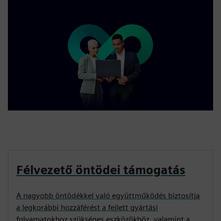
Félvezető öntödei támogatás
A nagyobb öntödékkel való együttműködés biztosítja
a legkorábbi hozzáférést a fejlett gyártási
folyamatokhoz szükséges eszközökhöz, valamint a