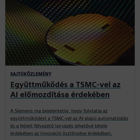
SAJTÓKÖZLEMÉNY
Együttműködés a TSMC-vel az
AI előmozdítása érdekében
A Siemens ma bejelentette, hogy folytatja az
együttműködést a TSMC-vel az AI-alapú automatizálás
és a fejlett félvezető tervezés lehetővé tétele
érdekében az innováció ösztönzése érdekében.