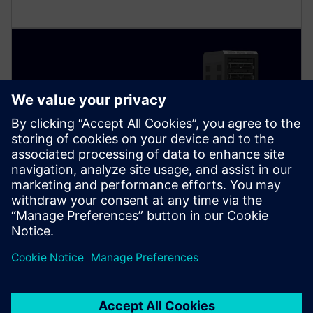
SAJTÓKÖZLEMÉNY
A Siemens és az NVIDIA áttörést
ért el a hitelesítésre
Az NVIDIA és a Siemens több tízbillió ciklust rögzített
néhány nap alatt, kihasználva a Siemens Veloce