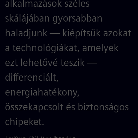
alkalmazások széles
skálájában gyorsabban
haladjunk — kiépítsük azokat
a technológiákat, amelyek
ezt lehetővé teszik —
differenciált,
energiahatékony,
összekapcsolt és biztonságos
chipeket.
Tim Breen, CEO, GlobalFoundries