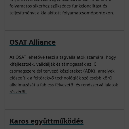
folyamatos sikerhez szükséges funkcionalitást és
teljesítményt a kialakított folyamatcsomópontokon.
OSAT Alliance
Az OSAT lehetővé teszi a tagvállalatok számára, hogy
kifejlesztsék, validálják és támogassák az IC
csomagszerelési tervező készleteket (ADK), amelyek
elősegítik a feltörekvő technológiák szélesebb körű
alkalmazását a fabless félvezető- és rendszervállalatok
részéről.
Karos együttműködés