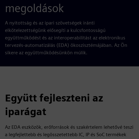
megoldások
A nyitottság és az ipari szövetségek iránti
elkötelezettségünk elősegíti a kulcsfontosságú
együttműködést és az interoperabilitást az elektronikus
tervezés-automatizálás (EDA) ökoszisztémájában. Az Ön
sikere az együttműködésünkön múlik.
Együtt fejleszteni az
iparágat
Az EDA eszközök, erőforrások és szakértelem lehetővé teszi
a legfejlettebb és legösszetettebb IC, IP és SoC termékek