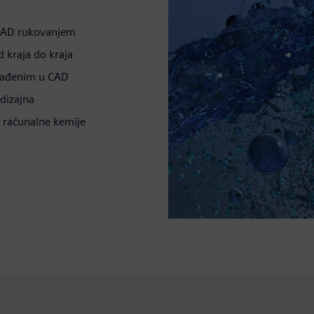
 CAD rukovanjem
 kraja do kraja
građenim u CAD
 dizajna
u računalne kemije