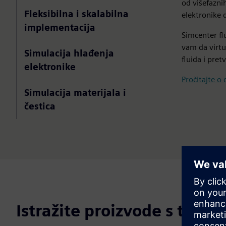
od višefazni
Fleksibilna i skalabilna
elektronike 
implementacija
Simcenter fl
vam da virtu
Simulacija hlađenja
fluida i pret
elektronike
Pročitajte o 
Simulacija materijala i
čestica
Istražite proizvode s teku