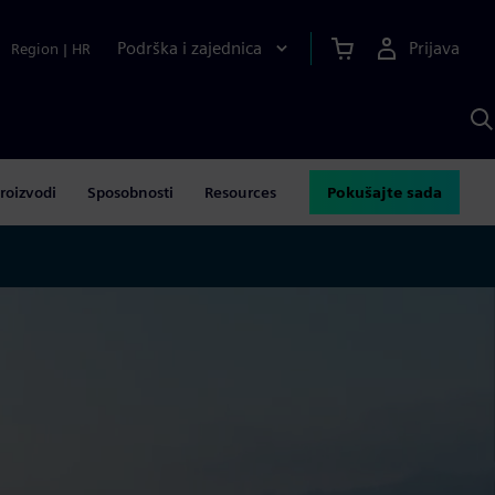
Podrška i zajednica
Prijava
Region
|
HR
P
p
S
roizvodi
Sposobnosti
Resources
Pokušajte sada