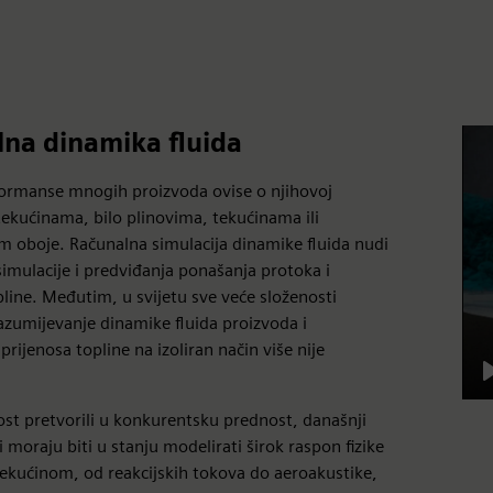
na dinamika fluida
formanse mnogih proizvoda ovise o njihovoj
 tekućinama, bilo plinovima, tekućinama ili
 oboje. Računalna simulacija dinamike fluida nudi
mulacije i predviđanja ponašanja protoka i
pline. Međutim, u svijetu sve veće složenosti
azumijevanje dinamike fluida proizvoda i
rijenosa topline na izoliran način više nije
ost pretvorili u konkurentsku prednost, današnji
 moraju biti u stanju modelirati širok raspon fizike
ekućinom, od reakcijskih tokova do aeroakustike,