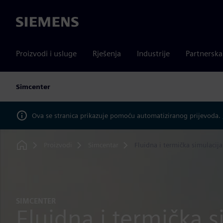
Siemens
Proizvodi i usluge
Rješenja
Industrije
Partnersk
Simcenter
Ova se stranica prikazuje pomoću automatiziranog prijevoda.
Proizvodi
Simcentar
Fluidna i termička simulacija
Home
SIMCENTER
Fluidna i termička s