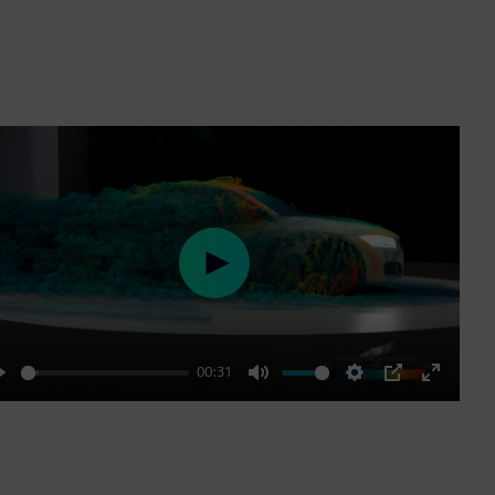
Play
00:31
Play
Mute
Settings
PIP
Enter
fullscre