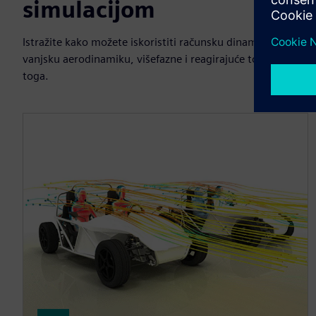
simulacijom
Istražite kako možete iskoristiti računsku dinamiku fluida i
vanjsku aerodinamiku, višefazne i reagirajuće tokove, hlađe
toga.