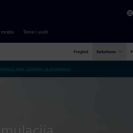
a mreža
Teme i uvidi
Pregled
Solutions
P
Umjesto toga, pogledaj na engleskom?
imulacija