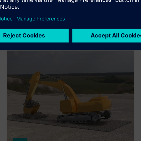
 računsku kemiju za beskrajan raspon primjena, uključujući
nje elektronike, predviđanja svojstava materijala i još mnogo