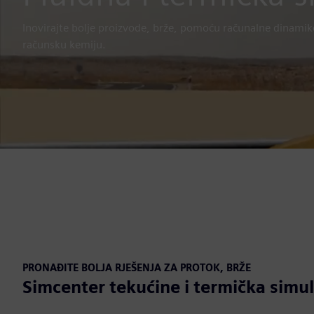
Inovirajte bolje proizvode, brže, pomoću računalne dinamike
računsku kemiju.
PRONAĐITE BOLJA RJEŠENJA ZA PROTOK, BRŽE
Simcenter tekućine i termička simul