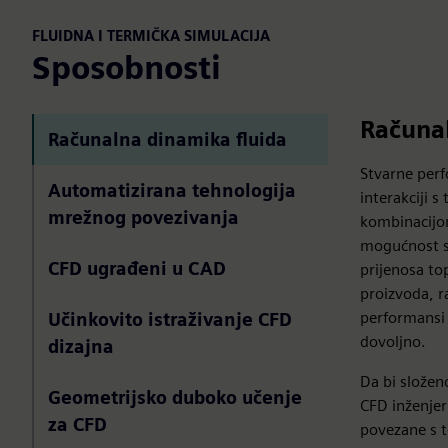
FLUIDNA I TERMIČKA SIMULACIJA
Sposobnosti
Računal
Računalna dinamika fluida
Stvarne per
Automatizirana tehnologija
interakciji s
mrežnog povezivanja
kombinacijom
mogućnost si
CFD ugrađeni u CAD
prijenosa to
proizvoda, r
performansi p
Učinkovito istraživanje CFD
dovoljno.
dizajna
Da bi složen
Geometrijsko duboko učenje
CFD inženjeri
za CFD
povezane s t