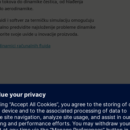
h tokova do dinamike čestica, od hlađenja
do aerodinamike.
uidi i softver za termičku simulaciju omogućuju
alno predvidite najsloženije probleme dinamike
vorite svoje uvide u inovacije proizvoda.
dinamici računalnih fluida
ćinama i termičkom