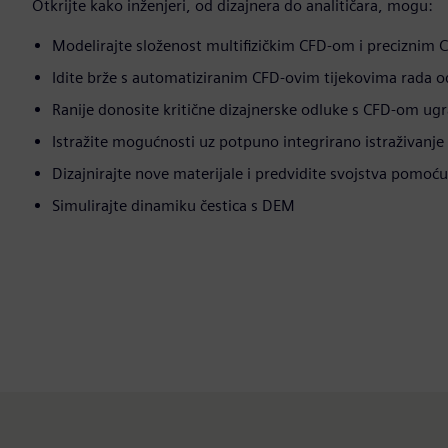
Otkrijte kako inženjeri, od dizajnera do analitičara, mogu:
Modelirajte složenost multifizičkim CFD-om i preciznim
Idite brže s automatiziranim CFD-ovim tijekovima rada od
Ranije donosite kritične dizajnerske odluke s CFD-om u
Istražite mogućnosti uz potpuno integrirano istraživanje
Dizajnirajte nove materijale i predvidite svojstva pomoć
Simulirajte dinamiku čestica s DEM