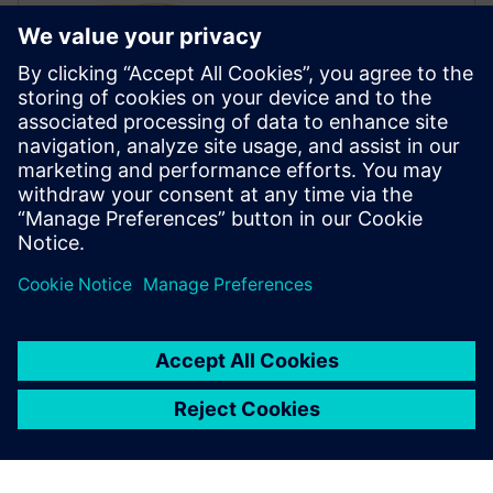
FLUIDS AND THERMAL
Simcenter STAR-CCM+ software
Improve product performance with multiphysics
computational fluid dynamics (CFD) software for
real-world conditions.