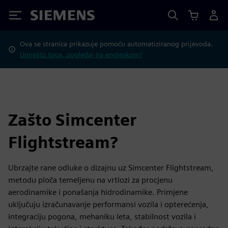
Siemens
Ova se stranica prikazuje pomoću automatiziranog prijevoda.
Umjesto toga, pogledaj na engleskom?
Zašto Simcenter
Flightstream?
Ubrzajte rane odluke o dizajnu uz Simcenter Flightstream,
metodu ploča temeljenu na vrtlozi za procjenu
aerodinamike i ponašanja hidrodinamike. Primjene
uključuju izračunavanje performansi vozila i opterećenja,
integraciju pogona, mehaniku leta, stabilnost vozila i