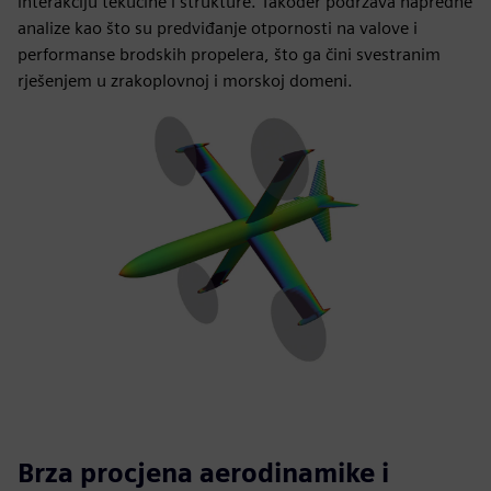
interakciju tekućine i strukture. Također podržava napredne
analize kao što su predviđanje otpornosti na valove i
performanse brodskih propelera, što ga čini svestranim
rješenjem u zrakoplovnoj i morskoj domeni.
Brza procjena aerodinamike i