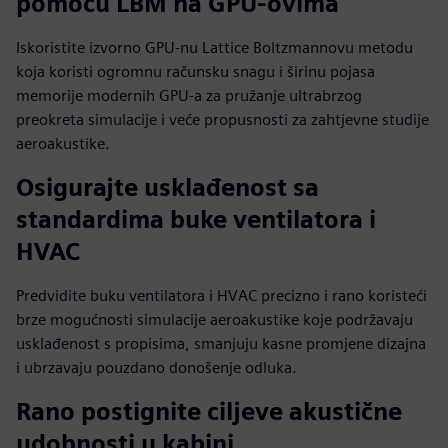
pomoću LBM na GPU-ovima
Iskoristite izvorno GPU-nu Lattice Boltzmannovu metodu
koja koristi ogromnu računsku snagu i širinu pojasa
memorije modernih GPU-a za pružanje ultrabrzog
preokreta simulacije i veće propusnosti za zahtjevne studije
aeroakustike.
Osigurajte usklađenost sa
standardima buke ventilatora i
HVAC
Predvidite buku ventilatora i HVAC precizno i rano koristeći
brze mogućnosti simulacije aeroakustike koje podržavaju
usklađenost s propisima, smanjuju kasne promjene dizajna
i ubrzavaju pouzdano donošenje odluka.
Rano postignite ciljeve akustične
udobnosti u kabini