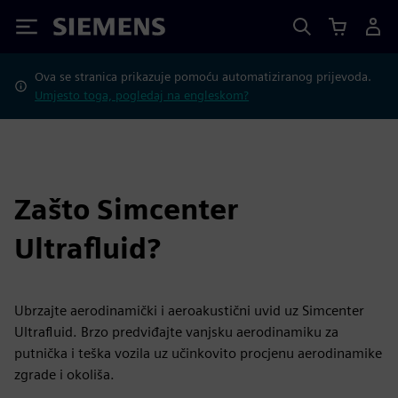
Siemens
Ova se stranica prikazuje pomoću automatiziranog prijevoda.
Umjesto toga, pogledaj na engleskom?
Zašto Simcenter
Ultrafluid?
Ubrzajte aerodinamički i aeroakustični uvid uz Simcenter
Ultrafluid. Brzo predviđajte vanjsku aerodinamiku za
putnička i teška vozila uz učinkovito procjenu aerodinamike
zgrade i okoliša.