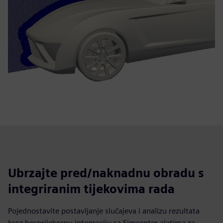
Ubrzajte pred/naknadnu obradu s
integriranim tijekovima rada
Pojednostavite postavljanje slučajeva i analizu rezultata
kroz besprijekornu integraciju sa Simcenter alatima za