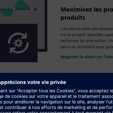
Maximisez les pro
produits
Calculez les coûts des nouveau
vie du produit. Identifiez rap
facilement les alternatives. Pr
calcul de rentabilité pour gar
Regarder la vidéo sur l'amé