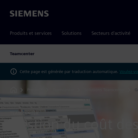
Siemens
Produits et services
Solutions
Secteurs d'activité
Teamcenter
Cette page est générée par traduction automatique.
Voulez-vo
Produits
Teamcenter
Solutions Teamcenter
G
Home
TEAMCENTER
Gestion du coût des