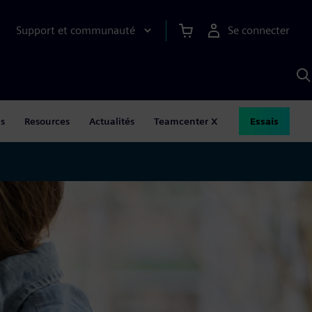
Support et communauté
Se connecter
R
a
S
ns
Resources
Actualités
Teamcenter X
Essais