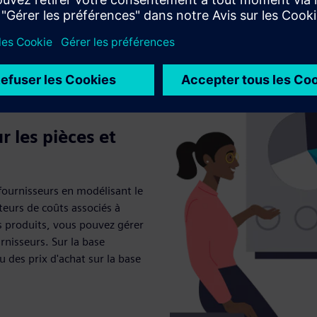
r les pièces et
 fournisseurs en modélisant le
teurs de coûts associés à
s produits, vous pouvez gérer
urnisseurs. Sur la base
u des prix d'achat sur la base