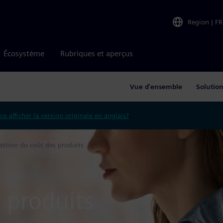
Region
|
FR
Écosystème
Rubriques et aperçus
Vue d'ensemble
Solutio
us afficher la version originale en anglais?
estion du coût des produits
 produits