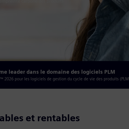
l'empreinte carbone des produits
e leader dans le domaine des logiciels PLM
 2026 pour les logiciels de gestion du cycle de vie des produits (PLM
ables et rentables