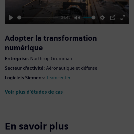
04:45
Play
Mute
Settings
PIP
Enter
fulls
Adopter la transformation
numérique
Entreprise:
Northrop Grumman
Secteur d'activité:
Aéronautique et défense
Logiciels Siemens:
Teamcenter
Voir plus d'études de cas
En savoir plus