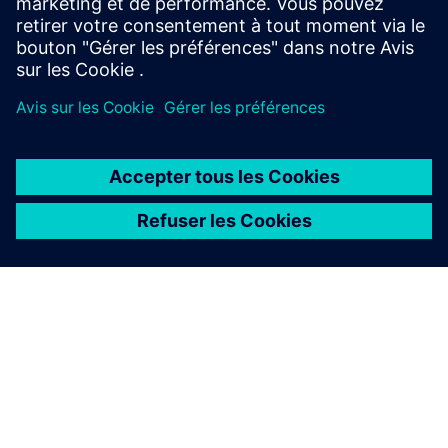
service depicted in its publications, and does not advise
technology users to select only those vendors with the
highest ratings or other designation. Gartner publications
consist of the opinions of Gartner’s business and
technology insights organization and should not be
construed as statements of fact. Gartner disclaims all
warranties, expressed or implied, with respect to this
publication, including any warranties of merchantability or
fitness for a particular purpose. GARTNER is a trademark of
Gartner, Inc. and/or its affiliates.