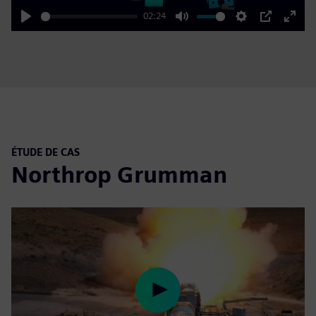
02:24
Play
Mute
Settings
PIP
Enter
fulls
ÉTUDE DE CAS
Northrop Grumman
Play