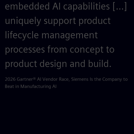
embedded AI capabilities [...]
o
uniquely support product
r
lifecycle management
c
processes from concept to
p
product design and build.
o
m
2026 Gartner® AI Vendor Race, Siemens Is the Company to
Beat in Manufacturing AI
AB
la