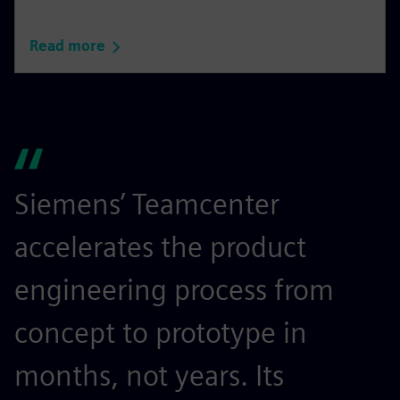
Read more
Siemens’ Teamcenter
S
accelerates the product
r
engineering process from
e
concept to prototype in
s
months, not years. Its
t