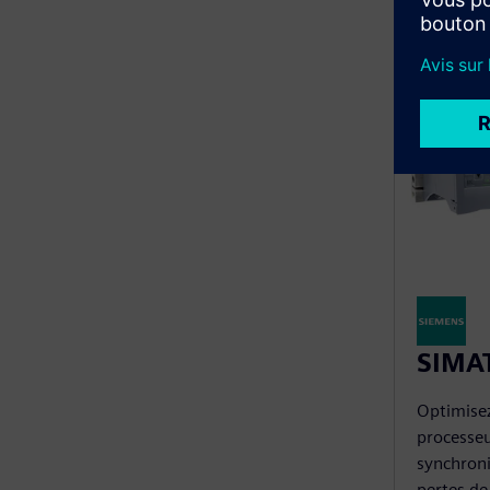
SIMAT
Optimisez 
processe
synchronis
pertes de