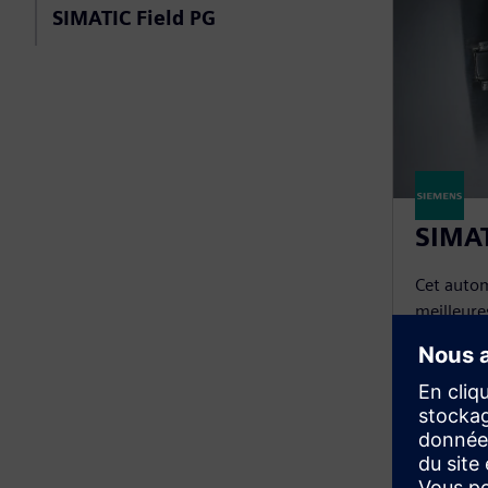
SIMATIC Field PG
SIMAT
Cet autom
meilleur
Le SIMATI
l'automat