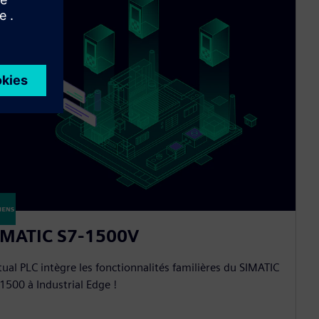
IMATIC S7-1500V
tual PLC intègre les fonctionnalités familières du SIMATIC
1500 à Industrial Edge !