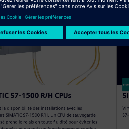
IC S7-1500 R/H CPUs
S
la disponibilité des installations avec les
Vir
urs SIMATIC S7-1500 R/H. Un CPU de sauvegarde
S7-
é prend le relais en toute fluidité pour éviter les
 données et garantir un fonctionnement continu.