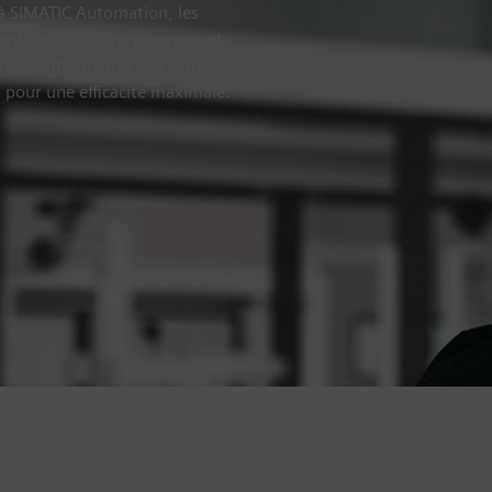
e à SIMATIC Automation, les
ent des solutions pérennes et
on sont intégrés aux outils
 pour une efficacité maximale.