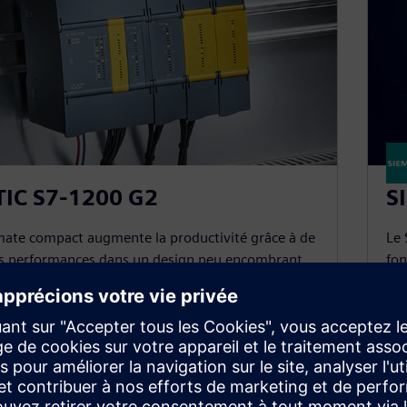
IC S7-1200 G2
S
ate compact augmente la productivité grâce à de
Le 
es performances dans un design peu encombrant.
fon
C S7-1200 G2 est le choix intelligent pour
d'a
isation de base !
de 