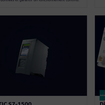
TIC S7-1500
D