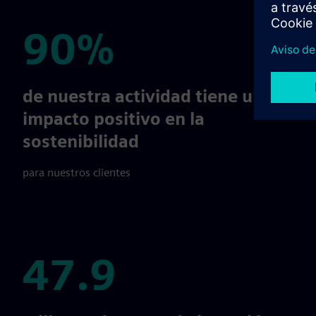
90%
90%
de nuestra actividad tiene un
impacto positivo en la
sostenibilidad
para nuestros clientes
47.9