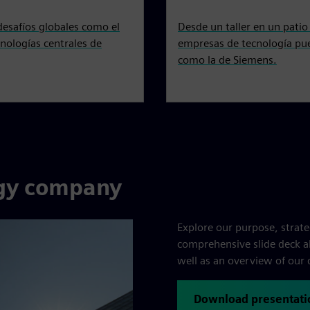
esafíos globales como el
Desde un taller en un patio
cnologías centrales de
empresas de tecnología pued
como la de Siemens.
ogy company
Explore our purpose, strat
comprehensive slide deck als
well as an overview of our 
Download presentati