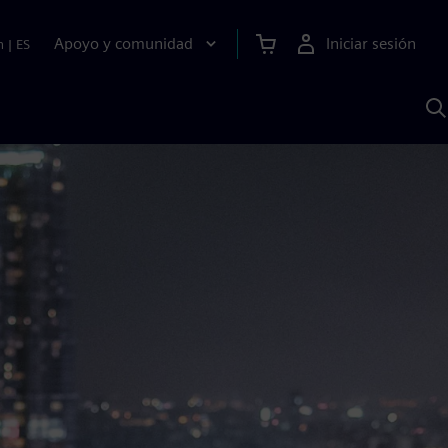
Apoyo y comunidad
Iniciar sesión
n
|
ES
B
c
S
A