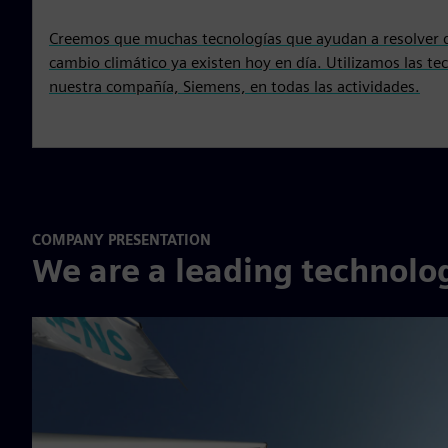
Creemos que muchas tecnologías que ayudan a resolver d
cambio climático ya existen hoy en día. Utilizamos las te
nuestra compañía, Siemens, en todas las actividades.
COMPANY PRESENTATION
We are a leading technol