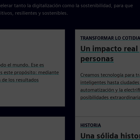
lerar tanto la digitalización como la sostenibilidad, para que
vos, resilientes y sostenibles.
TRANSFORMAR LO COTIDI
Un impacto real 
personas
odo el mundo. Ese es
s este propósito: mediante
Creamos tecnología para tr
á de los resultados
inteligentes hasta ciudades
automatización y la electr
posibilidades extraordinari
HISTORIA
Una sólida hist