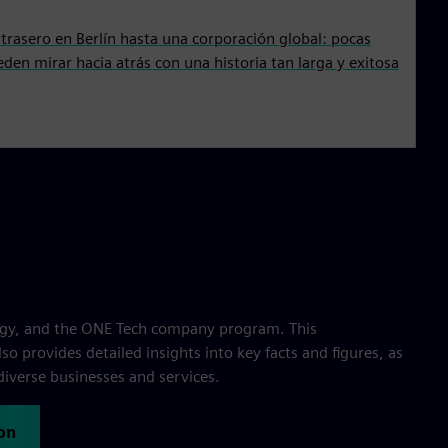
 trasero en Berlín hasta una corporación global: pocas
en mirar hacia atrás con una historia tan larga y exitosa
egy, and the ONE Tech company program. This
o provides detailed insights into key facts and figures, as
diverse businesses and services.
on