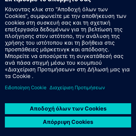
Διαβάστε τη μελέτη περίπτωσης
ΙΝΤΕΡΛΆΚΕΝ
Επιτρέποντας γρήγορες,
εύκολες και αποτελεσματικές
επαναλήψεις σχεδίασης
Η Interlaken χρησιμοποιεί το Simcenter για