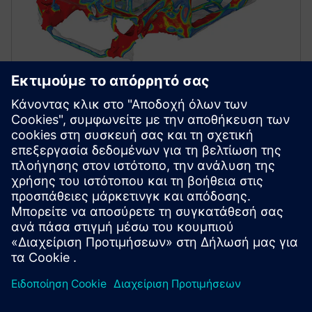
STRUCTURAL SIMULATION
Simcenter Optistruct
Industry‑proven structural solver for linear and
nonlinear analysis under static and dynamic loads,
leading the market in design and optimization