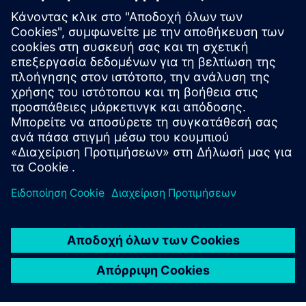
Simcenter Hyperview
A high‑fidelity CAE post‑processing environment
delivering detailed, interactive data visualization and
exploration of FEA and multibody simulation results.