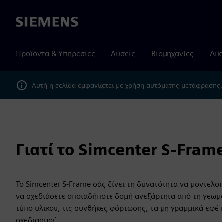
Siemens
Προϊόντα & Υπηρεσίες
Λύσεις
Βιομηχανίες
Δίκ
Αυτή η σελίδα εμφανίζεται με χρήση αυτόματης μετάφρασης
Γιατί το Simcenter S-Fram
Το Simcenter S-Frame σάς δίνει τη δυνατότητα να μοντελο
να σχεδιάσετε οποιαδήποτε δομή ανεξάρτητα από τη γεωμ
τύπο υλικού, τις συνθήκες φόρτωσης, τα μη γραμμικά εφέ 
σχεδιασμού.