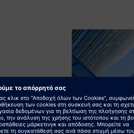
όπως ζευκτόν, καλώδιο,
 γραμμικά ελατήρια, δοκούς
 και μέλη μόνο τάσης/
έσματα ανάλυσης.