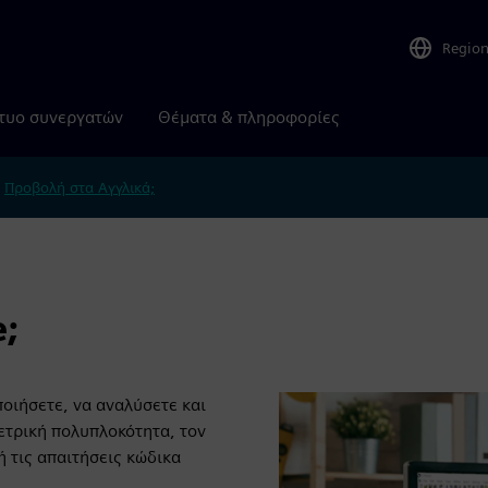
Regio
τυο συνεργατών
Θέματα & πληροφορίες
.
Προβολή στα Αγγλικά;
e;
ποιήσετε, να αναλύσετε και
ετρική πολυπλοκότητα, τον
ή τις απαιτήσεις κώδικα