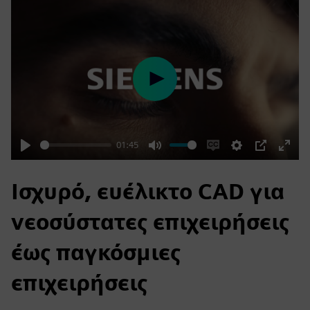
Play
01:45
Play
Mute
Enable
Settings
PIP
Enter
captions
fulls
Ισχυρό, ευέλικτο CAD για
νεοσύστατες επιχειρήσεις
έως παγκόσμιες
επιχειρήσεις