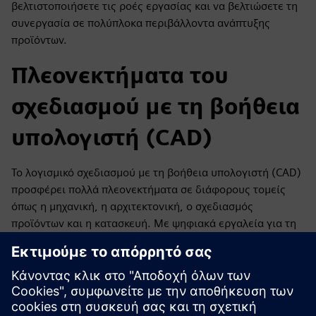
βελτιστοποιήσετε τις ροές εργασίας και να βελτιώσετε τη
συνεργασία σε πολύπλοκα περιβάλλοντα ανάπτυξης
προϊόντων.
Πλεονεκτήματα του
σχεδιασμού με τη βοήθεια
υπολογιστή (CAD)
Το λογισμικό σχεδιασμού με τη βοήθεια υπολογιστή (CAD)
προσφέρει πολλά πλεονεκτήματα σε διάφορους τομείς
όπως η μηχανική, η αρχιτεκτονική, ο σχεδιασμός
προϊόντων και η κατασκευή. Με ψηφιακά εργαλεία για τη
δημιουργία, τροποποίηση, ανάλυση και βελτιστοποίηση
σχεδίων, η αξιοποίηση λογισμικού CAD βελτιώνει την
αποδοτικότητα, την ακρίβεια, τη συνεργασία και την
καινοτομία σας.