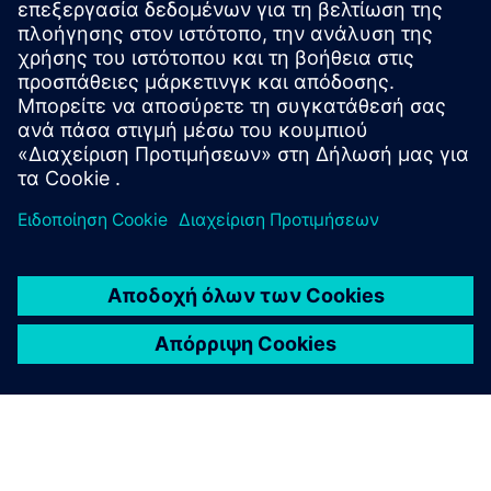
Με το λογισμικό CAD, μπορείτε να απολαύσετε
πλεονεκτήματα που κυμαίνονται από βελτιωμένη ακρίβεια,
βελτιωμένη συνεργασία και καλύτερη απεικόνιση έως
αυξημένη δημιουργικότητα και επεκτασιμότητα,
εξοικονόμηση κόστους και χρόνου και μειωμένη
επανεπεξεργασία. Το λογισμικό CAD σάς βοηθά να
επιτύχετε υψηλότερη ποιότητα, συνέπεια και
αποτελεσματικότητα στις διαδικασίες σχεδιασμού σας,
καθιστώντας το απαραίτητο εργαλείο στα σύγχρονα
περιβάλλοντα μηχανικής, αρχιτεκτονικής και κατασκευής.
Ενσωμάτωση λογισμικού
CAD/PLM
Μπορείτε να ενσωματώσετε το Designcenter CAD με το
λογισμικό διαχείρισης κύκλου ζωής προϊόντων (PLM) και
το Designcenter διαθέτει εργαλεία για πλήρη ενσωμάτωση
με το λογισμικό Siemens Teamcenter, μία από τις πιο