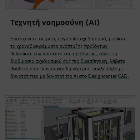
Τεχνητή νοημοσύνη (AI)
Επιταχύνετε τις ροές εργασιών σχεδιασμού, μειώστε
τα χρονοδιαγράμματα ανάπτυξης προϊόντων,
βελτιώστε την ποιότητα του προϊόντος, κάντε τη
διαδικασία σχεδιασμού σας πιο διαισθητική, λάβετε
βοήθεια από έναν συγκυβερνήτη και πολλά άλλα με
δυνατότητες με δυνατότητα AI στο Designcenter CAD.