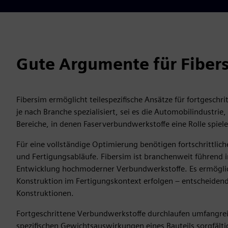
Gute Argumente für Fiber
Fibersim ermöglicht teilespezifische Ansätze für fortgeschr
je nach Branche spezialisiert, sei es die Automobilindustrie
Bereiche, in denen Faserverbundwerkstoffe eine Rolle spiele
Für eine vollständige Optimierung benötigen fortschrittlich
und Fertigungsabläufe. Fibersim ist branchenweit führend in 
Entwicklung hochmoderner Verbundwerkstoffe. Es ermöglic
Konstruktion im Fertigungskontext erfolgen – entscheidend
Konstruktionen.
Fortgeschrittene Verbundwerkstoffe durchlaufen umfangrei
spezifischen Gewichtsauswirkungen eines Bauteils sorgfälti