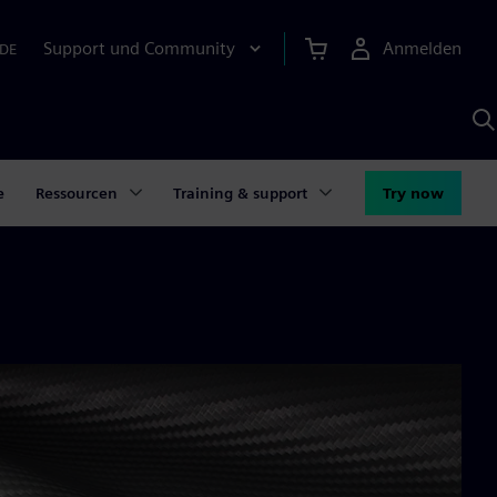
Support und Community
Anmelden
DE
M
S
K
s
e
Ressourcen
Training & support
Try now