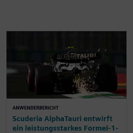
ANWENDERBERICHT
Scuderia AlphaTauri entwirft
ein leistungsstarkes Formel-1-