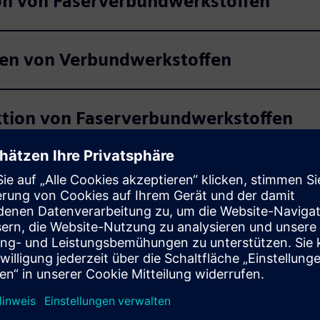
on von Faserverbundwerkstoffen
ten von Verbundwerkstoffen
ruktion von Faserverbundwerkstoffen
digitalem Zwilling
ungsfunktionen von