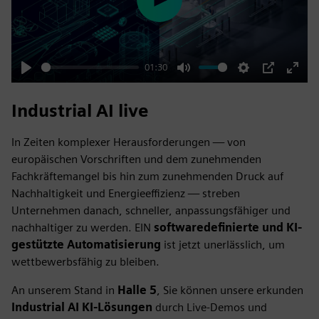
Play
01:30
Play
Mute
Settings
PIP
Enter
fulls
Industrial AI live
In Zeiten komplexer Herausforderungen — von
europäischen Vorschriften und dem zunehmenden
Fachkräftemangel bis hin zum zunehmenden Druck auf
Nachhaltigkeit und Energieeffizienz — streben
Unternehmen danach, schneller, anpassungsfähiger und
nachhaltiger zu werden. EIN
softwaredefinierte und KI-
gestützte Automatisierung
ist jetzt unerlässlich, um
wettbewerbsfähig zu bleiben.
An unserem Stand in
Halle 5
, Sie können unsere erkunden
Industrial AI KI-Lösungen
durch Live-Demos und