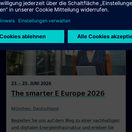
23. - 25. JUNI 2026
The smarter E Europe 2026
München, Deutschland
Begleiten Sie uns auf dem Weg zu einer nachhaltigen
und digitalen Energieinfrastruktur und erleben Sie