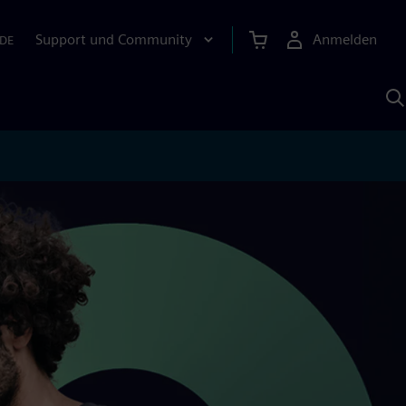
Support und Community
Anmelden
DE
M
S
K
s