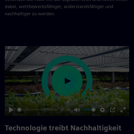
dabei, wettbewerbsfähiger, widerstandsfähiger und
nachhaltiger zu werden.
Play
01:46
Play
Mute
Settings
PIP
Enter
fulls
Technologie treibt Nachhaltigkeit