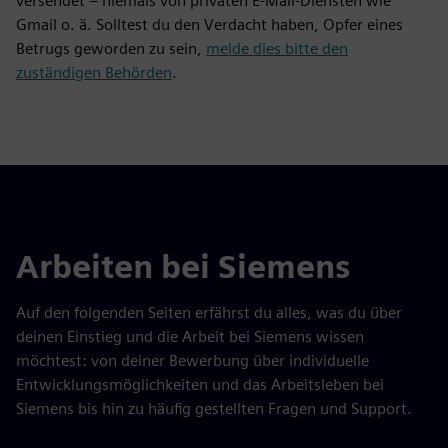
versendet – niemals von privaten E-Mail-Diensten wie
Gmail o. ä. Solltest du den Verdacht haben, Opfer eines
Betrugs geworden zu sein,
melde dies bitte den
zuständigen Behörden
.
Arbeiten bei Siemens
Auf den folgenden Seiten erfährst du alles, was du über
deinen Einstieg und die Arbeit bei Siemens wissen
möchtest: von deiner Bewerbung über individuelle
Entwicklungsmöglichkeiten und das Arbeitsleben bei
Siemens bis hin zu häufig gestellten Fragen und Support.