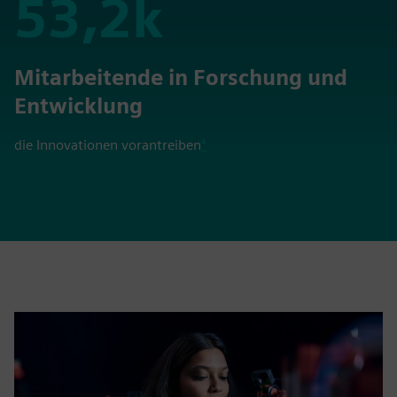
53,2k
53,2k
Mitarbeitende in Forschung und
Entwicklung
die Innovationen vorantreiben
⁴