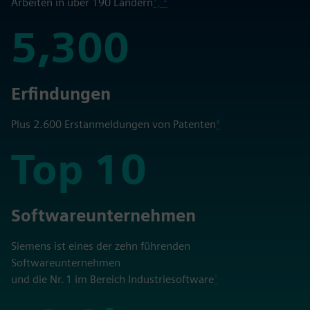
Arbeiten in über 190 Ländern
¹, ²
5,300
5,300
Erfindungen
Plus 2.600 Erstanmeldungen von Patenten
³
Top 10
Top 10
Softwareunternehmen
Siemens ist eines der zehn führenden
Softwareunternehmen
und die Nr. 1 im Bereich Industriesoftware
¹