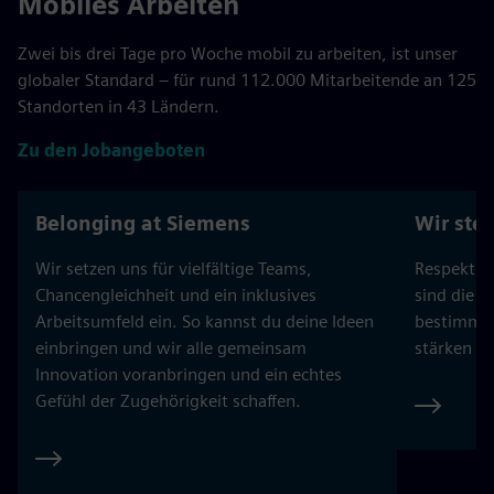
Mobiles Arbeiten
Zwei bis drei Tage pro Woche mobil zu arbeiten, ist unser
globaler Standard – für rund 112.000 Mitarbeitende an 125
Standorten in 43 Ländern.
Zu den Jobangeboten
Belonging at Siemens
Wir ste
Wir setzen uns für vielfältige Teams,
Respekt, T
Chancengleichheit und ein inklusives
sind die E
Arbeitsumfeld ein. So kannst du deine Ideen
bestimmt 
einbringen und wir alle gemeinsam
stärken w
Innovation voranbringen und ein echtes
Gefühl der Zugehörigkeit schaffen.