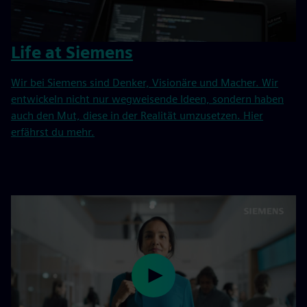
Life at Siemens
Wir bei Siemens sind Denker, Visionäre und Macher. Wir
entwickeln nicht nur wegweisende Ideen, sondern haben
auch den Mut, diese in der Realität umzusetzen. Hier
erfährst du mehr.
Play