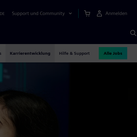
Support und Community
Anmelden
DE
M
S
K
s
s
Karrierentwicklung
Hilfe & Support
Alle Jobs