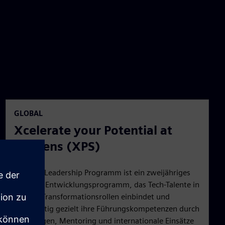
GLOBAL
Xcelerate your Potential at
Siemens (XPS)
Das XPS Leadership Programm ist ein zweijähriges
globales Entwicklungsprogramm, das Tech-Talente in
Vollzeit-Transformationsrollen einbindet und
gleichzeitig gezielt ihre Führungskompetenzen durch
Schulungen, Mentoring und internationale Einsätze