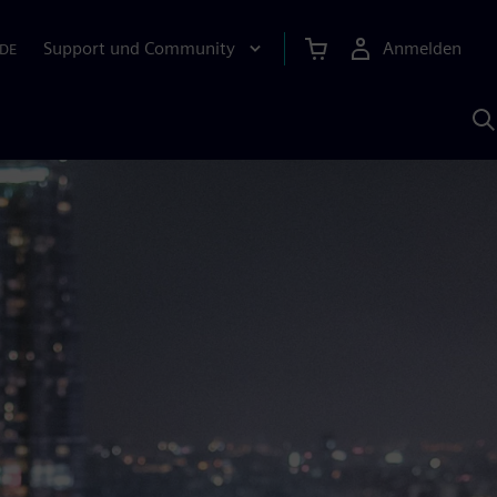
Support und Community
Anmelden
DE
M
S
K
s