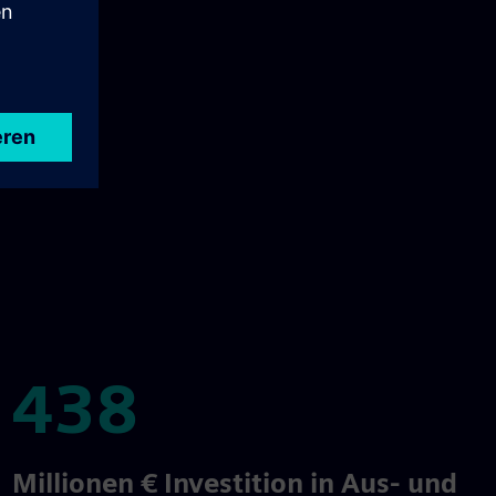
438
438
Millionen € Investition in Aus- und