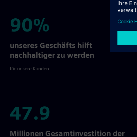
90%
90%
unseres Geschäfts hilft
nachhaltiger zu werden
für unsere Kunden
47.9
47.9
Millionen Gesamtinvestition der