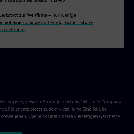
werkstatt zur Weltfirma – nur wenige
 auf eine so lange und erfolgreiche Historie
nternehmen.
rem Purpose, unserer Strategie und das ONE Tech Company
 Foliensatz bietet zudem detaillierte Einblicke in
 sowie einen Überblick über unsere vielseitigen Geschäfte