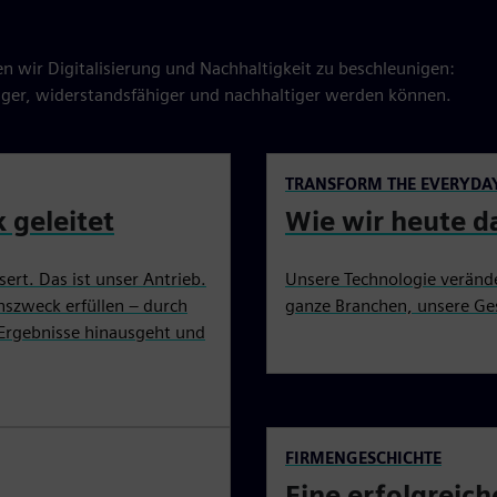
en wir Digitalisierung und Nachhaltigkeit zu beschleunigen:
ger, widerstandsfähiger und nachhaltiger werden können.
TRANSFORM THE EVERYDA
geleitet
Wie wir heute d
sert. Das ist unser Antrieb.
Unsere Technologie veränd
nszweck erfüllen – durch
ganze Branchen, unsere Ges
e Ergebnisse hinausgeht und
FIRMENGESCHICHTE
Eine erfolgreich