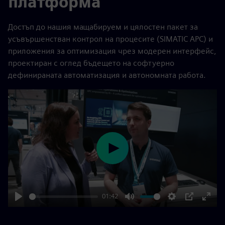
платформа
Достъп до нашия мащабируем и цялостен пакет за
усъвършенстван контрол на процесите (SIMATIC APC) и
приложения за оптимизация чрез модерен интерфейс,
проектиран с оглед бъдещето на софтуерно
дефинираната автоматизация и автономната работа.
Play
01:42
Play
Mute
Settings
PIP
Enter
fulls