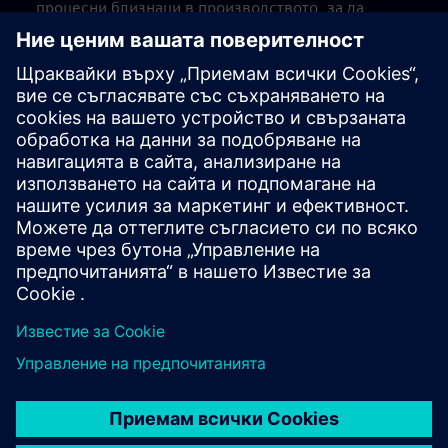
процесни близнаци в производството, за да
проследите здравословното състояние на
електролизаторите и да оптимизирате системата
въз основа на истинското им състояние
Намалете производствените разходи с до 15% чрез
интелигентно планиране на производството и бърза
реакция на промените в плановете или прогнозите,
като използвате всички налични активи на място за
осигуряване на оптимална работа