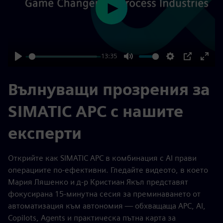
Play
13:35
Play
Mute
Settings
PIP
Enter
fulls
Вълнуващи прозрения за
SIMATIC APC с нашите
експерти
Открийте как SIMATIC APC в комбинация с AI прави
операциите по-ефективни. Гледайте видеото, в което
Мария Ляшенко и д-р Кристиан Якъл представят
фокусирана 15-минутна сесия за преминаването от
автоматизация към автономия — обхващаща APC, AI,
Copilots, Agents и практическа пътна карта за