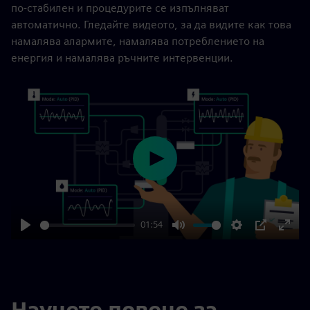
по-стабилен и процедурите се изпълняват
автоматично. Гледайте видеото, за да видите как това
намалява алармите, намалява потреблението на
енергия и намалява ръчните интервенции.
Play
01:54
Play
Mute
Settings
PIP
Enter
fulls
Научете повече за