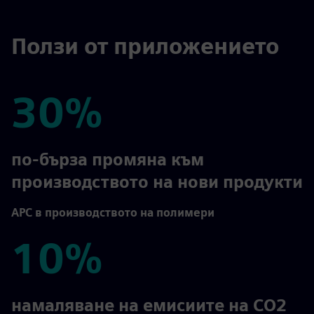
Ползи от приложението
30%
30%
по-бърза промяна към
производството на нови продукти
APC в производството на полимери
10%
10%
намаляване на емисиите на CO2