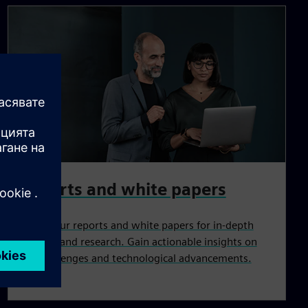
Reports and white papers
Access our reports and white papers for in-depth
analysis and research. Gain actionable insights on
key challenges and technological advancements.