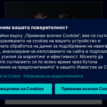
Perspectives
Hear from our experts on industry trends and
emerging tech. Get visionary insights and strategic
analysis to navigate a rapidly changing world.