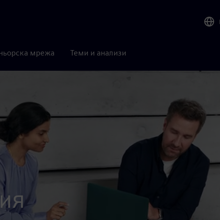
ньорска мрежа
Теми и анализи
ия