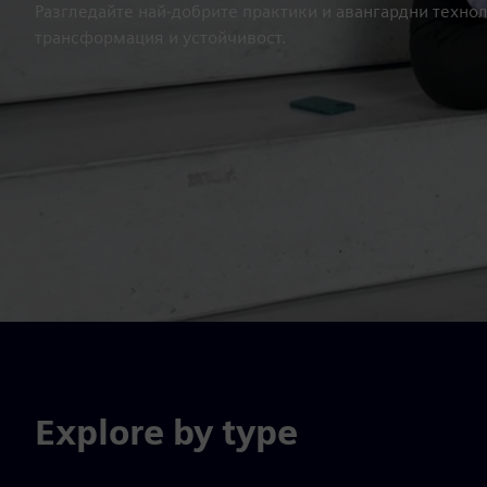
Разгледайте най-добрите практики и авангардни техно
трансформация и устойчивост.
Explore by type