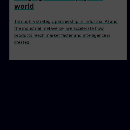
world
Through a strategic partnership in industrial AI and
the industrial metaverse, we accelerate how
products reach market faster and intelligence is
created.