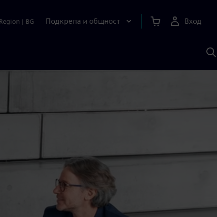
Подкрепа и общност
Вход
Region
|
BG
Т
с
S