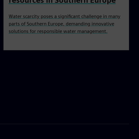
resources in Southern Europe
Water scarcity poses a significant challenge in many
parts of Southern Europe, demanding innovative
solutions for responsible water management.