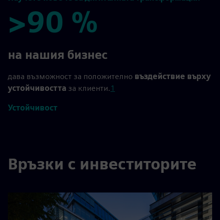
>90 %
>90 %
на нашия бизнес
дава възможност за положително
въздействие върху
устойчивостта
за клиенти.
1
Устойчивост
Връзки с инвеститорите