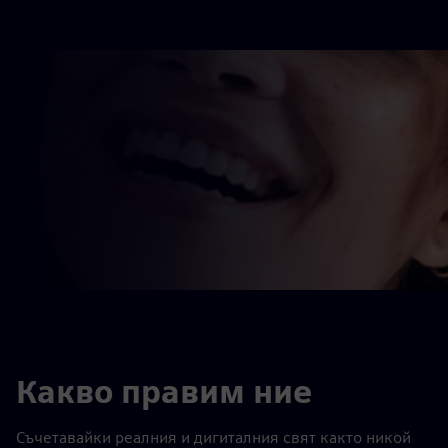
Какво правим ние
Съчетавайки реалния и дигиталния свят както никой