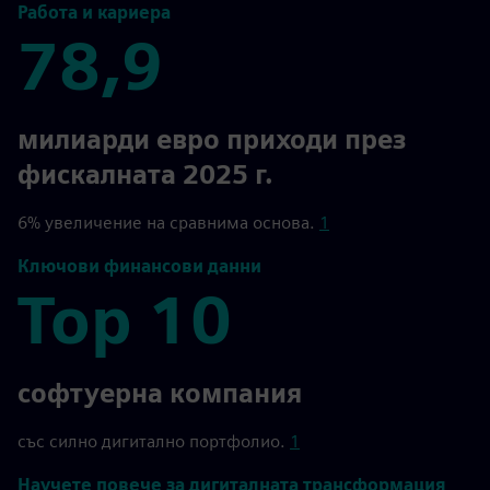
Работа и кариера
78,9
78,9
милиарди евро приходи през
фискалната 2025 г.
6% увеличение на сравнима основа.
1
Ключови финансови данни
Top 10
Top 10
софтуерна компания
със силно дигитално портфолио.
1
Научете повече за дигиталната трансформация