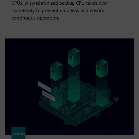
CPUs. A synchronized backup CPU takes over
seamlessly to prevent data loss and ensure
continuous operation.