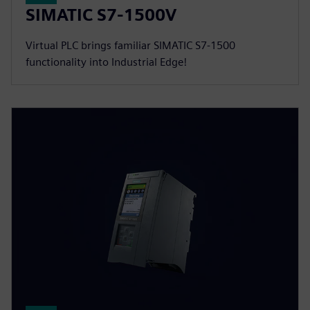
SIMATIC S7-1500V
Virtual PLC brings familiar SIMATIC S7-1500
functionality into Industrial Edge!