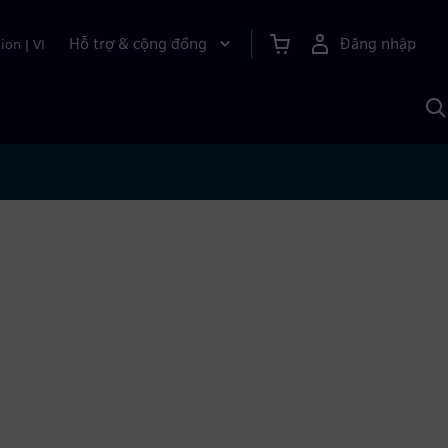
Hỗ trợ & cộng đồng
Đăng nhập
ion
|
VI
T
k
v
S
A