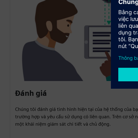
Đánh giá
Chúng tôi đánh giá tình hình hiện tại của hệ thống của bạ
trường hợp và yêu cầu sử dụng có liên quan. Trên cơ sở n
một khái niệm giám sát chi tiết và chủ động.