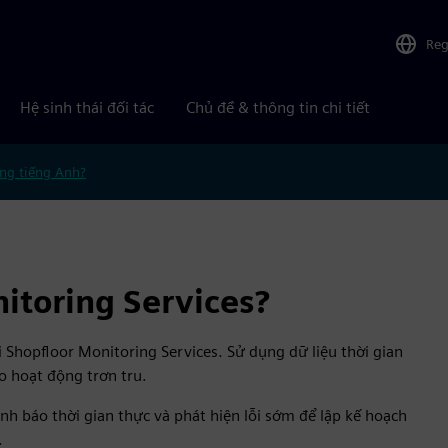
Reg
Hệ sinh thái đối tác
Chủ đề & thông tin chi tiết
ng tiếng Anh?
itoring Services?
 Shopfloor Monitoring Services. Sử dụng dữ liệu thời gian
ảo hoạt động trơn tru.
nh báo thời gian thực và phát hiện lỗi sớm để lập kế hoạch
.