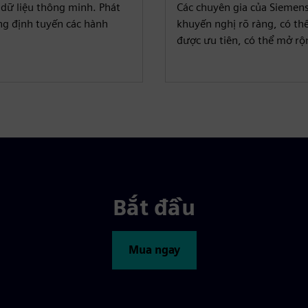
h dữ liệu thông minh. Phát
Các chuyên gia của Siemens 
ng định tuyến các hành
khuyến nghị rõ ràng, có t
được ưu tiên, có thể mở rộ
Bắt đầu
Mua ngay