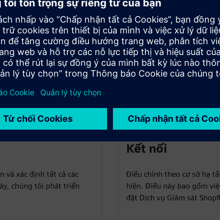
Kết nối
n và xác định tất cả các
Điều chỉnh theo cơ sở hạ t
ày, chúng tôi phát triển
hiện. Điều này bao gồm vi
đặt Dịch vụ Giám sát Shopf