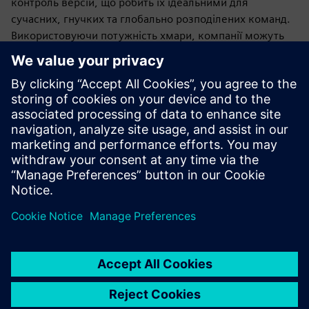
контроль версій, що робить їх ідеальними для
сучасних, гнучких та глобально розподілених команд.
Використовуючи потужність хмари, компанії можуть
прискорити свої процеси проектування, покращити
інновації, зменшити витрати та залишатися
конкурентоспроможними у все більш цифровому та
підключеному світі.
Дизайн-центр X
все ще є настільним додатком (з
опціями потокового передавання) з усіма тими ж
можливостями Designcenter, але все ліцензування,
розгортання, резервне копіювання та оновлення керує
Siemens.