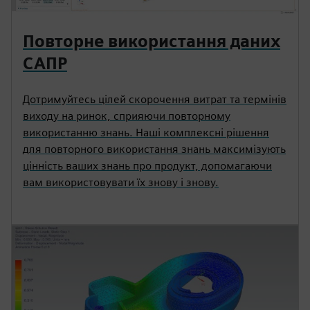
Повторне використання даних
САПР
Дотримуйтесь цілей скорочення витрат та термінів
виходу на ринок, сприяючи повторному
використанню знань. Наші комплексні рішення
для повторного використання знань максимізують
цінність ваших знань про продукт, допомагаючи
вам використовувати їх знову і знову.