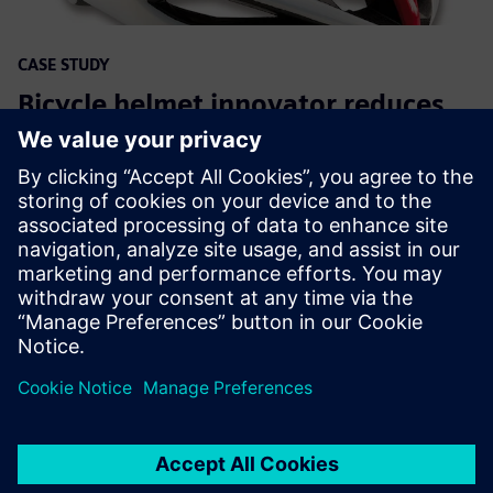
CASE STUDY
Bicycle helmet innovator reduces
product development cycle by six
months with NX
Компанія:
MET
Галузь:
Consumer products & retail
Розташування:
Talamona, Sondrio, Italy
Програмне забезпечення Siemens:
NX