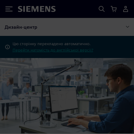
Siemens
Дизайн-центр
Цю сторінку перекладено автоматично.
Перейти натомість до англійської версії?