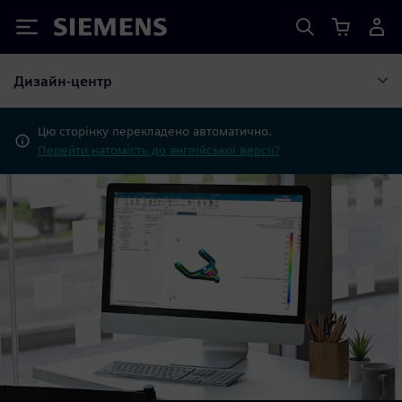
Siemens
Дизайн-центр
Цю сторінку перекладено автоматично.
Перейти натомість до англійської версії?