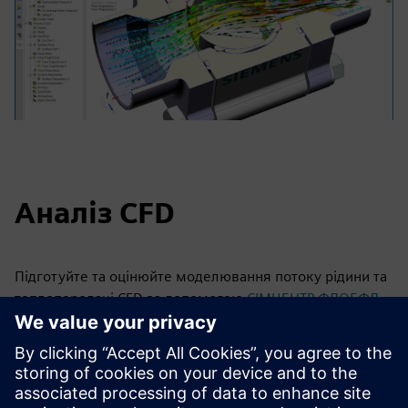
Аналіз CFD
Підготуйте та оцінюйте моделювання потоку рідини та
теплопередачі CFD за допомогою
СІМЦЕНТР ФЛОЕФД
,
повнофункціональне рішення для аналізу 3D-
обчислювальної динаміки рідини (CFD). Завдяки
інтеграції Simcenter FLOEFD в Designcenter ви можете
проводити аналіз та запускати моделювання «що
якщо» за допомогою простих у використанні майстрів,