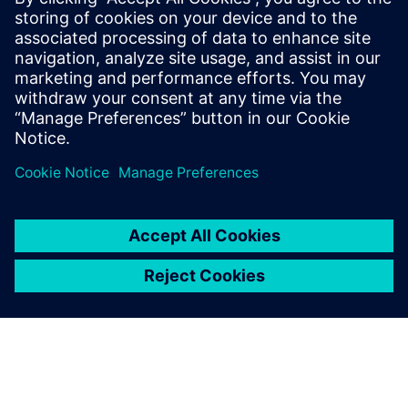
Sony HMD забезпечує найточніший і природний спосіб
відчувати, взаємодіяти та співпрацювати в 3D.
Приголомшлива візуальна точність, поєднана з
динамічною інтеграцією програмного та апаратного
забезпечення, дозволяє користувачам відчувати
іммерсивну інженерію з найплавнішими та
безперебійними робочими процесами.
Трансформаційний інструмент, який використовується
у всьому портфелі Siemens Xcelerator, Sony HMD
розширює можливості, усуваючи розрив між
реальним і цифровим світом.
Дослідіть Дизайнерський дизайнер Дизайнерського
центру
Дізнайтеся більше про дисплей Sony XR, встановлений
на голові