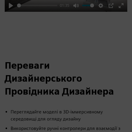
01:35
Play
Mute
Settings
PIP
Enter
fulls
Переваги
Дизайнерського
Провідника Дизайнера
Переглядайте моделі в 3D-іммерсивному
середовищі для огляду дизайну
Використовуйте ручні контролери для взаємодії з