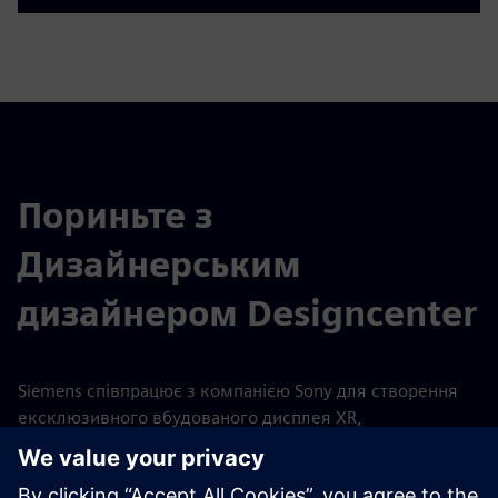
Пориньте з
Дизайнерським
дизайнером Designcenter
Siemens співпрацює з компанією Sony для створення
ексклюзивного вбудованого дисплея XR,
встановленого на голові (HMD), який буде
використовуватися виключно з програмним
забезпеченням Designcenter™ Immersive Designer.