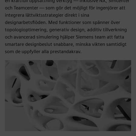
en kraftfull uppsättning verktyg — inklusive NX, Simcenter
och Teamcenter — som gör det möjligt för ingenjörer att
integrera lättviktsstrategier direkt i sina
designarbetsflöden. Med funktioner som spänner över
topologioptimering, generativ design, additiv tillverkning
och avancerad simulering hjälper Siemens team att fatta
smartare designbeslut snabbare, minska vikten samtidigt
som de uppfyller alla prestandakrav.