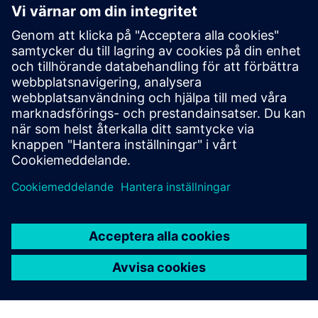
Läsa
Blogg
| Lätt vikt genom konstruerade kompositmaterial,
tillverkning och prestanda
Vitbok
| Kompositmaterial marknadsläge
Fallstudie
| Ford Motor Company