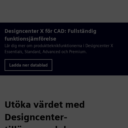
Play
Mute
Enable
Settings
PIP
Enter
captions
fulls
Designcenter X för CAD: Fullständig
funktionsjämförelse
Lär dig mer om produktteknikfunktionerna i Designcenter X
Essentials, Standard, Advanced och Premium.
Ladda ner datablad
Utöka värdet med
Designcenter-