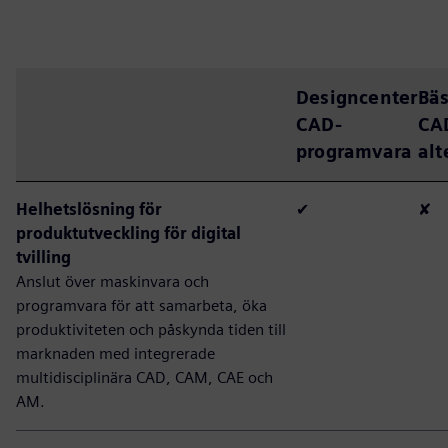
Designcenter
Bäs
CAD-
CA
programvara
alt
Helhetslösning för
✔
✘
produktutveckling för digital
tvilling
Anslut över maskinvara och
programvara för att samarbeta, öka
produktiviteten och påskynda tiden till
marknaden med integrerade
multidisciplinära CAD, CAM, CAE och
AM.