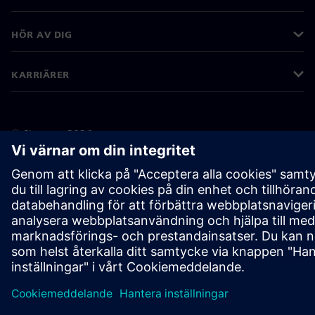
HÖR AV DIG
KARRIÄRER
©
Siemens
2026
Företagsinformation
Sekretessmeddelande
Kakor meddelande
Användarvillkor
Digitalt ID