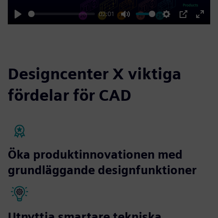
02:01
Play
Mute
Settings
PIP
Enter
fulls
Designcenter X viktiga
fördelar för CAD
Öka produktinnovationen med
grundläggande designfunktioner
Utnyttja smartare tekniska