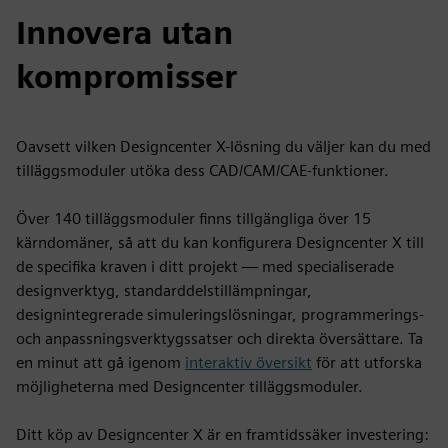
Innovera utan
kompromisser
Oavsett vilken Designcenter X-lösning du väljer kan du med
tilläggsmoduler utöka dess CAD/CAM/CAE-funktioner.
Över 140 tilläggsmoduler finns tillgängliga över 15
kärndomäner, så att du kan konfigurera Designcenter X till
de specifika kraven i ditt projekt — med specialiserade
designverktyg, standarddelstillämpningar,
designintegrerade simuleringslösningar, programmerings-
och anpassningsverktygssatser och direkta översättare. Ta
en minut att gå igenom
interaktiv översikt
för att utforska
möjligheterna med Designcenter tilläggsmoduler.
Ditt köp av Designcenter X är en framtidssäker investering: