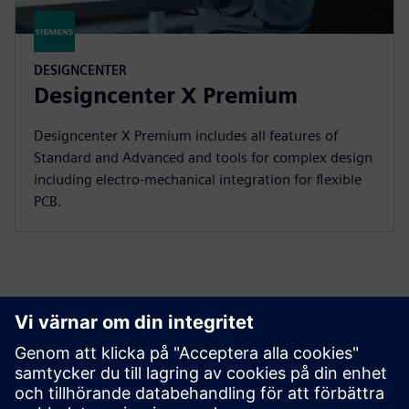
DESIGNCENTER
Designcenter X Premium
Designcenter X Premium includes all features of
Standard and Advanced and tools for complex design
including electro-mechanical integration for flexible
PCB.
Designcenter X jämfört med andra CAD
Solutions
Ta reda på hur Designcenter X för CAD och produktteknik står sig