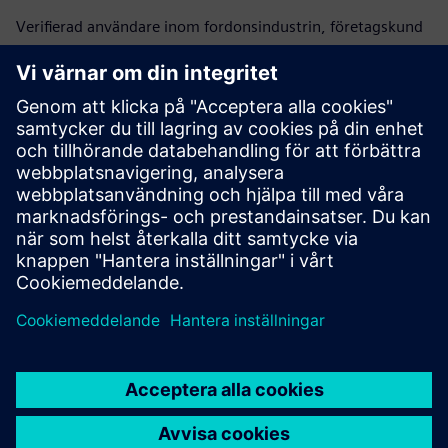
Verifierad användare inom fordonsindustrin, företagskund
Läs G2 recension
Utmärkt verktyg för 3D-
modellering och ritning
Verifierad användare inom flyg och flyg, företagskund
Läs G2 recension