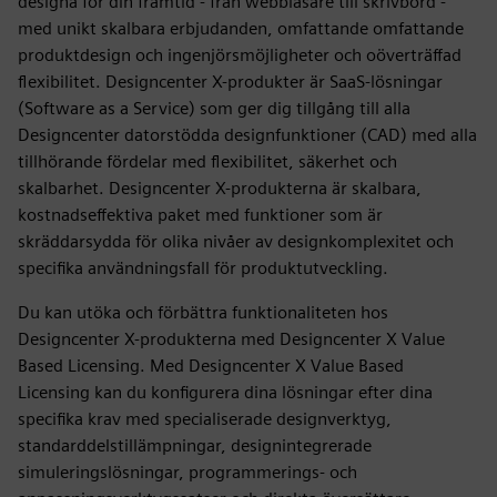
designa för din framtid - från webbläsare till skrivbord -
med unikt skalbara erbjudanden, omfattande omfattande
produktdesign och ingenjörsmöjligheter och oöverträffad
flexibilitet. Designcenter X-produkter är SaaS-lösningar
(Software as a Service) som ger dig tillgång till alla
Designcenter datorstödda designfunktioner (CAD) med alla
tillhörande fördelar med flexibilitet, säkerhet och
skalbarhet. Designcenter X-produkterna är skalbara,
kostnadseffektiva paket med funktioner som är
skräddarsydda för olika nivåer av designkomplexitet och
specifika användningsfall för produktutveckling.
Du kan utöka och förbättra funktionaliteten hos
Designcenter X-produkterna med Designcenter X Value
Based Licensing. Med Designcenter X Value Based
Licensing kan du konfigurera dina lösningar efter dina
specifika krav med specialiserade designverktyg,
standarddelstillämpningar, designintegrerade
simuleringslösningar, programmerings- och