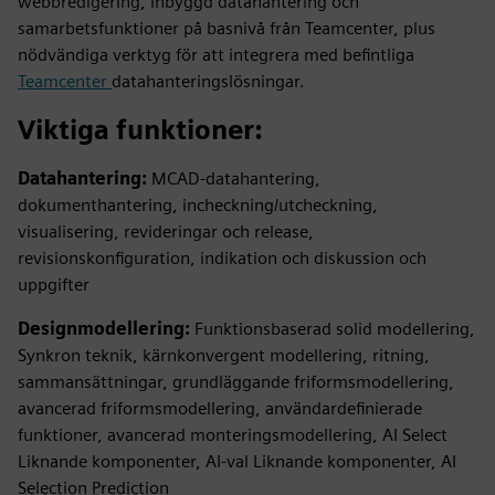
webbredigering, inbyggd datahantering och
samarbetsfunktioner på basnivå från Teamcenter, plus
nödvändiga verktyg för att integrera med befintliga
Teamcenter
datahanteringslösningar.
Viktiga funktioner:
Datahantering:
MCAD-datahantering,
dokumenthantering, incheckning/utcheckning,
visualisering, revideringar och release,
revisionskonfiguration, indikation och diskussion och
uppgifter
Designmodellering:
Funktionsbaserad solid modellering,
Synkron teknik, kärnkonvergent modellering, ritning,
sammansättningar, grundläggande friformsmodellering,
avancerad friformsmodellering, användardefinierade
funktioner, avancerad monteringsmodellering, AI Select
Liknande komponenter, AI-val Liknande komponenter, AI
Selection Prediction