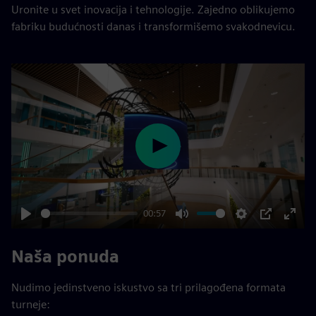
Uronite u svet inovacija i tehnologije. Zajedno oblikujemo
fabriku budućnosti danas i transformišemo svakodnevicu.
Play
00:57
Play
Mute
Settings
PIP
Enter
fulls
Naša ponuda
Nudimo jedinstveno iskustvo sa tri prilagođena formata
turneje: