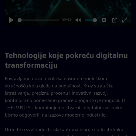
02:41
Play
Mute
Settings
PIP
Enter
fulls
Tehnologije koje pokreću digitalnu
transformaciju
Postavljamo nova merila sa našom tehnološkom
stručnošću koja gleda na budućnost. Kroz strateška
istraživanja, preciznu procenu i inovativni razvoj,
kontinuirano pomeramo granice onoga što je moguće. U
THE IMPULSU kombinujemo stvarni i digitalni svet kako
bismo odgovorili na izazove moderne industrije.
Uronite u svet industrijske automatizacije i otkrijte kako