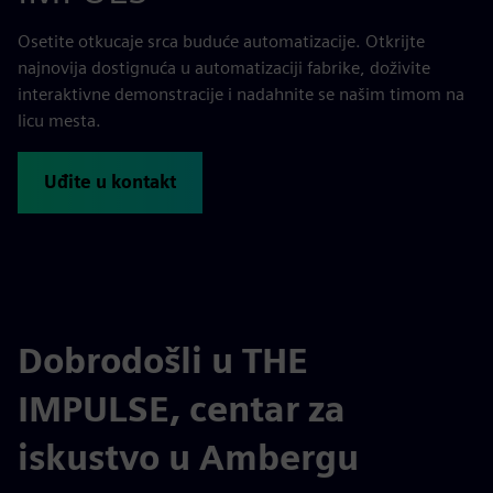
Osetite otkucaje srca buduće automatizacije. Otkrijte
najnovija dostignuća u automatizaciji fabrike, doživite
interaktivne demonstracije i nadahnite se našim timom na
licu mesta.
Uđite u kontakt
Dobrodošli u THE
IMPULSE, centar za
iskustvo u Ambergu