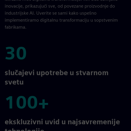
inovacije, prikazujući sve, od povezane proizvodnje do
industrijske AI. Uverite se sami kako uspešno
implementiramo digitalnu transformaciju u sopstvenim
fabrikama.
30
30
slučajevi upotrebe u stvarnom
svetu
100+
100+
ekskluzivni uvid u najsavremenije