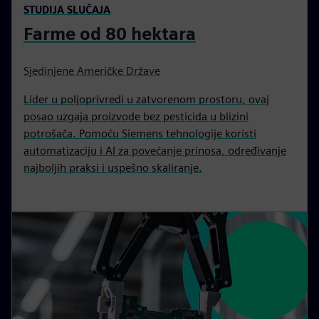
STUDIJA SLUČAJA
Farme od 80 hektara
Sjedinjene Američke Države
Lider u poljoprivredi u zatvorenom prostoru, ovaj
posao uzgaja proizvode bez pesticida u blizini
potrošača. Pomoću Siemens tehnologije koristi
automatizaciju i AI za povećanje prinosa, određivanje
najboljih praksi i uspešno skaliranje.