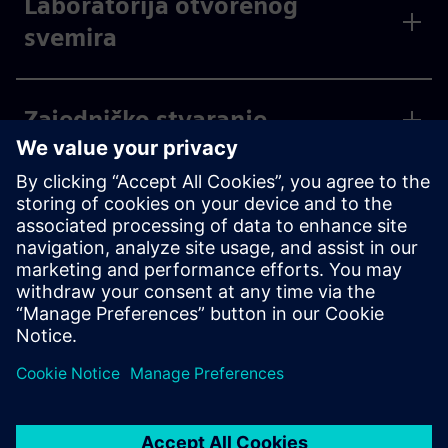
Laboratorija otvorenog
svemira
Zajedničko stvaranje
Partnerski programi