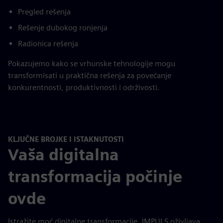
Pregled rešenja
Rešenje dubokog ronjenja
Radionica rešenja
Pokazujemo kako se vrhunske tehnologije mogu
transformisati u praktična rešenja za povećanje
konkurentnosti, produktivnosti i održivosti.
KLJUČNE BROJKE I ISTAKNUTOSTI
Vaša digitalna
transformacija počinje
ovde
Istražite moć digitalne transformacije. IMPULS oživljava