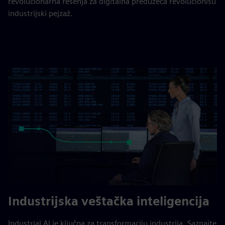
revolucionarna rešenja za digitalna preduzeća revolucionišu
industrijski pejzaž.
Industrijska veštačka inteligencija
Industrial AI je ključna za transformaciju industrija. Saznajte