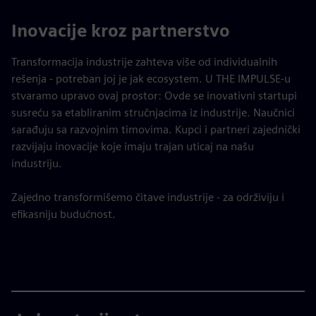
Inovacije kroz partnerstvo
Transformacija industrije zahteva više od individualnih
rešenja - potreban joj je jak ecosystem. U THE IMPULSE-u
stvaramo upravo ovaj prostor: Ovde se inovativni startupi
susreću sa etabliranim stručnjacima iz industrije. Naučnici
sarađuju sa razvojnim timovima. Kupci i partneri zajednički
razvijaju inovacije koje imaju trajan uticaj na našu
industriju.
Zajedno transformišemo čitave industrije - za održiviju i
efikasniju budućnost.