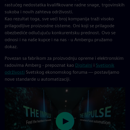
rastućeg nedostatka kvalifikovane radne snage, trgovinskih
sukoba i novih zahteva održivosti.
Kao rezultat toga, sve veći broj kompanija traži visoko
prilagodljive proizvodne sisteme. Oni koji se prilagode
obezbediće odlučujuću konkurentsku prednost. Ovo se
odnosi i na naše kupce i na nas - u Ambergu pružamo
dokaz.
Povezan sa fabrikom za proizvodnju opreme i elektronskim
radovima Amberg - prepoznat kao
Digitalni
i
Svetionik
održivosti
Svetskog ekonomskog foruma — postavljamo
nove standarde u automatizaciji.
Play