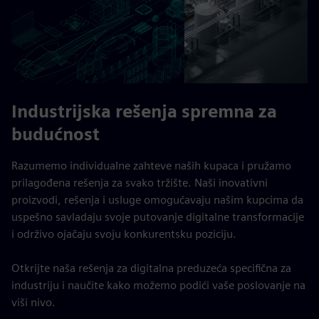
Industrijska rešenja spremna za
budućnost
Razumemo individualne zahteve naših kupaca i pružamo
prilagođena rešenja za svako tržište. Naši inovativni
proizvodi, rešenja i usluge omogućavaju našim kupcima da
uspešno savladaju svoje putovanje digitalne transformacije
i održivo ojačaju svoju konkurentsku poziciju.
Otkrijte naša rešenja za digitalna preduzeća specifična za
industriju i naučite kako možemo podići vaše poslovanje na
viši nivo.