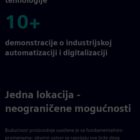
tehnologije
10+
10+
demonstracije o industrijskoj
automatizaciji i digitalizaciji
Jedna lokacija -
neograničene mogućnosti
Budućnost proizvodnje suočena je sa fundamentalnim
promenama: okvirni uslovi se razvijaju sve brže zbog