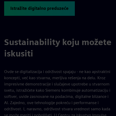
Istražite digitalno preduzeće
Sustainability koju možete
iskusiti
Ovde se digitalizacija i održivost spajaju - ne kao apstraktni
koncepti, već kao stvarna, merljiva rešenja na delu. Kroz
impresivne demonstracije i slučajeve upotrebe u stvarnom
svetu, istražićete kako Siemens kombinuje automatizaciju i
softver, uvide zasnovane na podacima, digitalne blizance i
AI. Zajedno, ove tehnologije pokreću i performanse i
održivost. I, naravno, održivost stvara vrednost samo kada
se može meriti i poboljšati. U Centru za iskustvo Impulse