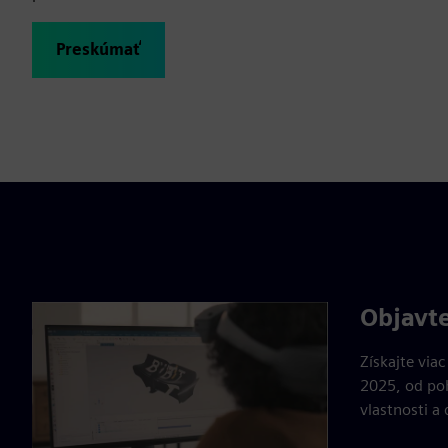
Preskúmať
Objavte
Získajte via
2025, od poh
vlastnosti a