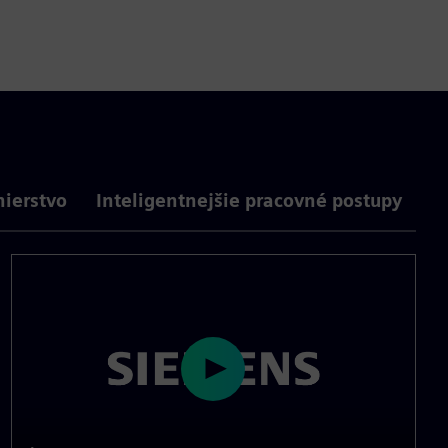
nierstvo
Inteligentnejšie pracovné postupy
P
l
a