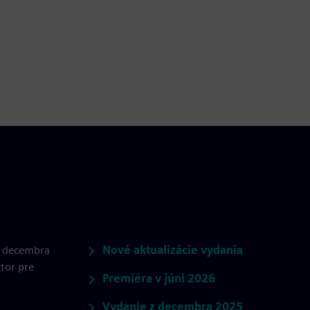
Nové aktualizácie vydania
 a decembra
ctor pre
Premiéra v júni 2026
Vydanie z decembra 2025