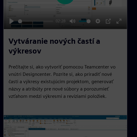
l
a
02:28
y
P
M
S
P
E
l
u
e
I
n
Vytváranie nových častí a
a
t
t
P
t
výkresov
y
e
t
e
i
r
Prečítajte si, ako vytvoriť pomocou Teamcenter vo
n
f
vnútri Designcenter. Pozrite si, ako priradiť nové
g
u
časti a výkresy existujúcim projektom, generovať
s
l
názvy a atribúty pre nové súbory a porozumieť
l
vzťahom medzi výkresmi a revíziami položiek.
s
c
r
e
e