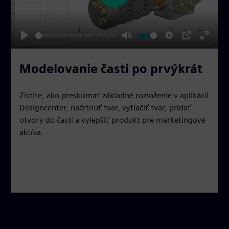
l
a
-13:27
y
P
M
S
P
E
l
u
e
I
n
Modelovanie časti po prvýkrát
a
t
t
P
t
y
e
t
e
Zistite, ako preskúmať základné rozloženie v aplikácii
i
r
Designcenter, načrtnúť tvar, vytlačiť tvar, pridať
n
f
otvory do časti a vylepšiť produkt pre marketingové
g
u
aktíva.
s
l
l
s
c
r
e
e