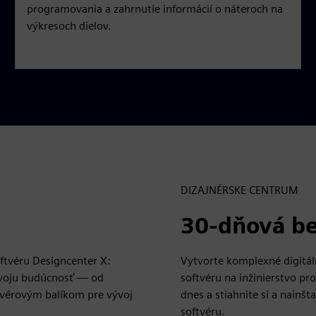
l
programovania a zahrnutie informácií o náteroch na
s
výkresoch dielov.
c
r
e
e
n
DIZAJNÉRSKE CENTRUM
30-dňová be
ftvéru Designcenter X:
Vytvorte komplexné digitá
svoju budúcnosť — od
softvéru na inžinierstvo pr
tvérovým balíkom pre vývoj
dnes a stiahnite si a nain
softvéru.