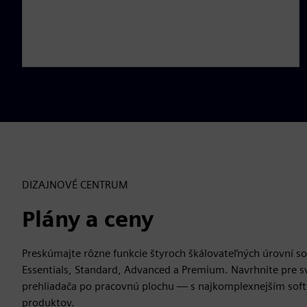
l
s
c
r
e
e
n
DIZAJNOVÉ CENTRUM
Plány a ceny
Preskúmajte rôzne funkcie štyroch škálovateľných úrovní so
Essentials, Standard, Advanced a Premium. Navrhnite pre 
prehliadača po pracovnú plochu — s najkomplexnejším sof
produktov.