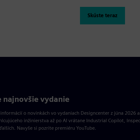
Skúste teraz
 najnovšie vydanie
c informácií o novinkách vo vydaniach Designcenter z júna 2026
lcujúceho inžinierstva až po AI vrátane Industrial Copilot, Inspe
 ďalších. Navyše si pozrite premiéru YouTube.