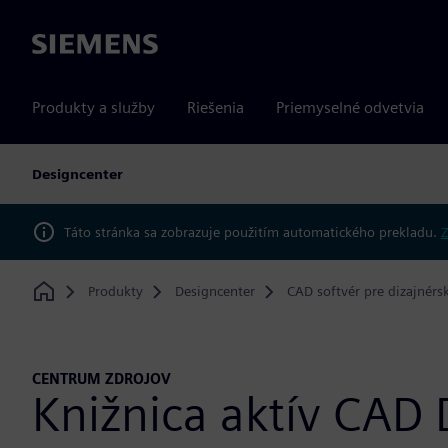
Siemens
Produkty a služby
Riešenia
Priemyselné odvetvia
Designcenter
Táto stránka sa zobrazuje použitím automatického prekladu.
Z
Produkty
Designcenter
CAD softvér pre dizajnérs
Home
CENTRUM ZDROJOV
Knižnica aktív CAD