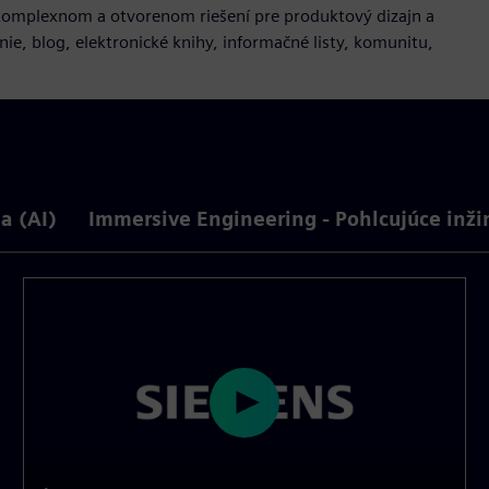
, komplexnom a otvorenom riešení pre produktový dizajn a
ie, blog, elektronické knihy, informačné listy, komunitu,
a (AI)
Immersive Engineering - Pohlcujúce inži
P
l
a