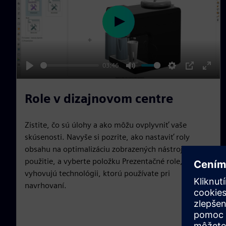
n
P
l
a
03:46
y
P
M
S
P
E
l
u
e
I
n
Role v dizajnovom centre
a
t
t
P
t
y
e
t
e
Zistite, čo sú úlohy a ako môžu ovplyvniť vaše
i
r
skúsenosti. Navyše si pozrite, ako nastaviť roly
n
f
obsahu na optimalizáciu zobrazených nástrojov na
g
u
použitie, a vyberte položku Prezentačné role, ktoré
s
l
vyhovujú technológii, ktorú používate pri
navrhovaní.
l
s
c