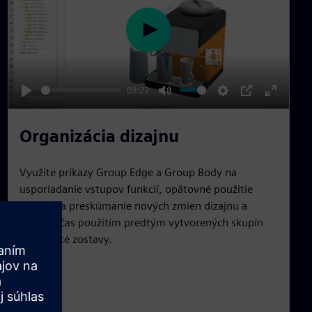
n
P
l
a
03:22
y
P
M
S
P
E
l
u
e
I
n
Organizácia dizajnu
a
t
t
P
t
y
e
t
e
Využite príkazy Group Edge a Group Body na
i
r
usporiadanie vstupov funkcií, opätovné použitie
n
f
skupín na preskúmanie nových zmien dizajnu a
g
u
ušetrite čas použitím predtým vytvorených skupín
s
l
pre zložité zostavy.
l
s
c