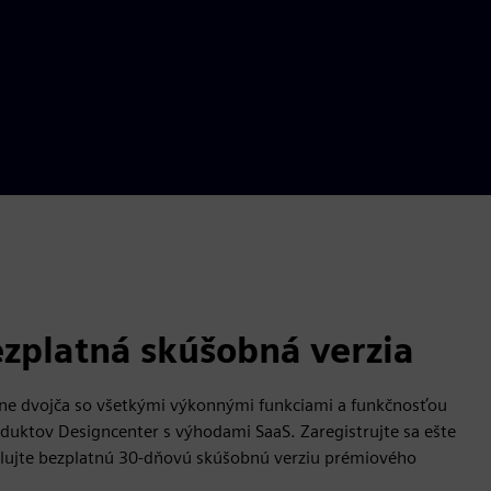
zplatná skúšobná verzia
lne dvojča so všetkými výkonnými funkciami a funkčnosťou
oduktov Designcenter s výhodami SaaS. Zaregistrujte sa ešte
štalujte bezplatnú 30-dňovú skúšobnú verziu prémiového