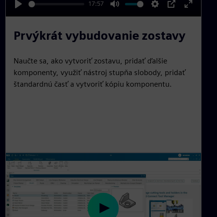
17:57
y
P
M
S
P
E
l
u
e
I
n
Prvýkrát vybudovanie zostavy
a
t
t
P
t
y
e
t
e
Naučte sa, ako vytvoriť zostavu, pridať ďalšie
i
r
komponenty, využiť nástroj stupňa slobody, pridať
n
f
štandardnú časť a vytvoriť kópiu komponentu.
g
u
s
l
l
s
c
r
e
e
n
P