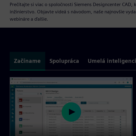
Prečítajte si viac o spoločnosti Siemens Designcenter CAD
inžinierstvo. Objavte videá s návodom, naše najnovšie vydan
webináre a ďalšie.
Začíname
Spolupráca
Umelá inteligenci
P
l
a