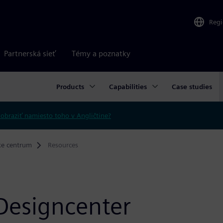
Reg
Partnerská sieť
Témy a poznatky
Products
Capabilities
Case studies
obraziť namiesto toho v Angličtine?
ke centrum
Resources
 Designcenter