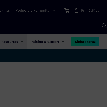
Podpora a komunita
Prihlásiť sa
ion
|
SK
V
p
S
Resources
Training & support
Skúste teraz