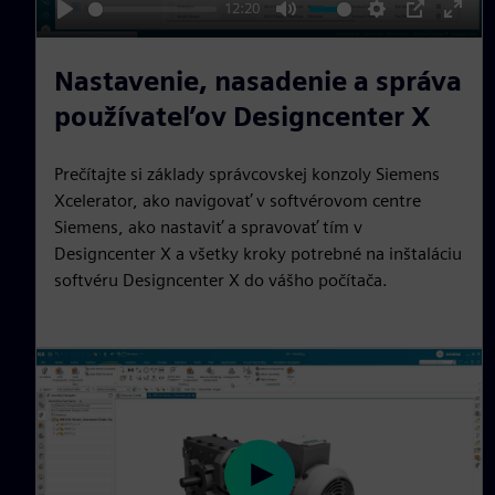
12:20
y
P
M
S
P
E
l
u
e
I
n
Nastavenie, nasadenie a správa
a
t
t
P
t
používateľov Designcenter X
y
e
t
e
i
r
Prečítajte si základy správcovskej konzoly Siemens
n
f
Xcelerator, ako navigovať v softvérovom centre
g
u
Siemens, ako nastaviť a spravovať tím v
s
l
Designcenter X a všetky kroky potrebné na inštaláciu
l
softvéru Designcenter X do vášho počítača.
s
c
r
e
e
n
P