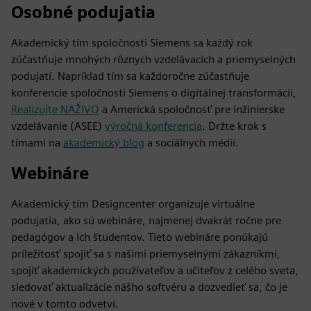
Osobné podujatia
Akademický tím spoločnosti Siemens sa každý rok
zúčastňuje mnohých rôznych vzdelávacích a priemyselných
podujatí. Napríklad tím sa každoročne zúčastňuje
konferencie spoločnosti Siemens o digitálnej transformácii,
Realizujte NAŽIVO
a Americká spoločnosť pre inžinierske
vzdelávanie (ASEE)
výročná konferencia
. Držte krok s
tímami na
akademický blog
a sociálnych médií.
Webináre
Akademický tím Designcenter organizuje virtuálne
podujatia, ako sú webináre, najmenej dvakrát ročne pre
pedagógov a ich študentov. Tieto webináre ponúkajú
príležitosť spojiť sa s našimi priemyselnými zákazníkmi,
spojiť akademických používateľov a učiteľov z celého sveta,
sledovať aktualizácie nášho softvéru a dozvedieť sa, čo je
nové v tomto odvetví.