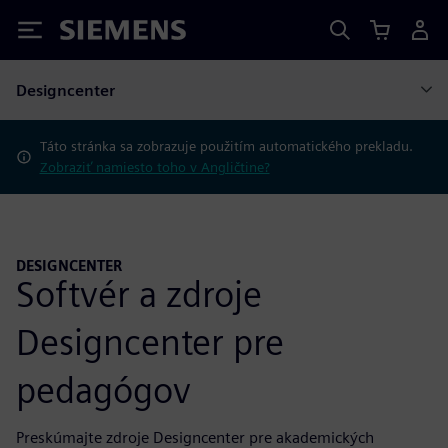
Siemens
Designcenter
Táto stránka sa zobrazuje použitím automatického prekladu.
Zobraziť namiesto toho v Angličtine?
DESIGNCENTER
Softvér a zdroje
Designcenter pre
pedagógov
Preskúmajte zdroje Designcenter pre akademických