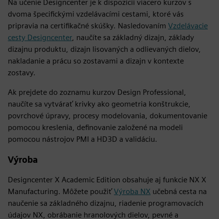
Na učenie Designcenter je k dispozícii viacero kurzov s
dvoma špecifickými vzdelávacími cestami, ktoré vás
pripravia na certifikačné skúšky. Nasledovaním
Vzdelávacie
cesty Designcenter
, naučíte sa základný dizajn, základy
dizajnu produktu, dizajn lisovaných a odlievaných dielov,
nakladanie a prácu so zostavami a dizajn v kontexte
zostavy.
Ak prejdete do zoznamu kurzov Design Professional,
naučíte sa vytvárať krivky ako geometria konštrukcie,
povrchové úpravy, procesy modelovania, dokumentovanie
pomocou kreslenia, definovanie založené na modeli
pomocou nástrojov PMI a HD3D a validáciu.
Výroba
Designcenter X Academic Edition obsahuje aj funkcie NX X
Manufacturing. Môžete použiť
Výroba NX
učebná cesta na
naučenie sa základného dizajnu, riadenie programovacích
údajov NX, obrábanie hranolových dielov, pevné a