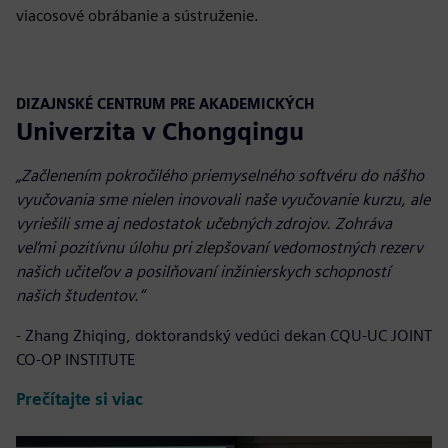
viacosové obrábanie a sústruženie.
DIZAJNSKÉ CENTRUM PRE AKADEMICKÝCH
Univerzita v Chongqingu
„Začlenením pokročilého priemyselného softvéru do nášho
vyučovania sme nielen inovovali naše vyučovanie kurzu, ale
vyriešili sme aj nedostatok učebných zdrojov. Zohráva
veľmi pozitívnu úlohu pri zlepšovaní vedomostných rezerv
našich učiteľov a posilňovaní inžinierskych schopností
našich študentov.“
- Zhang Zhiqing, doktorandský vedúci dekan CQU-UC JOINT
CO-OP INSTITUTE
Prečítajte si viac