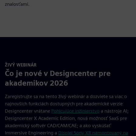
znalosťami.
ŽIVÝ WEBINÁR
Čo je nové v Designcenter pre
akademikov 2026
Zaregistrujte sa na tento živý webinár a dozviete sa viac o
najnovších funkciách dostupných pre akademické verzie
Designcenter vrátane
Pohlcujúce inžinierstvo
a nástroje AI;
Designcenter X Academic Edition, nová možnosť SaaS pre
akademický softvér CAD/CAM/CAE; a ako vyskúšať
Immersive Engineering a
Displej Sony XR namontovaný na