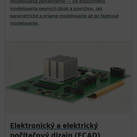
modelovania zameniteľne — od explicitného
modelovania pevných látok a povrchov, cez
parametrické a priame modelovanie až po fazetové
modelovanie.
Elektronický a elektrický
počítačový dizajn (ECAD)