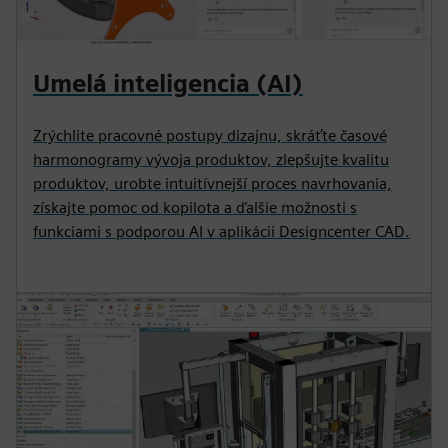
Umelá inteligencia (AI)
Zrýchlite pracovné postupy dizajnu, skráťte časové
harmonogramy vývoja produktov, zlepšujte kvalitu
produktov, urobte intuitívnejší proces navrhovania,
získajte pomoc od kopilota a ďalšie možnosti s
funkciami s podporou AI v aplikácii Designcenter CAD.