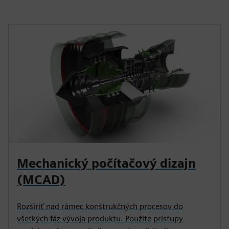
Mechanický počítačový dizajn
(MCAD)
Rozšíriť nad rámec konštrukčných procesov do
všetkých fáz vývoja produktu. Použite prístupy