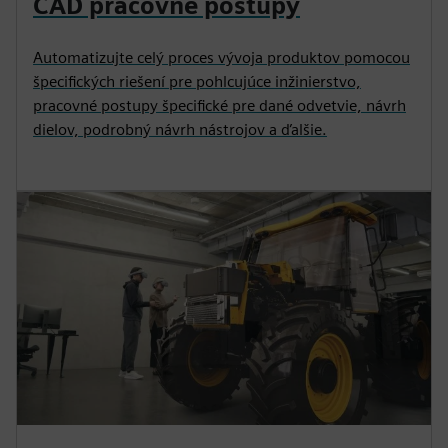
CAD pracovné postupy
Automatizujte celý proces vývoja produktov pomocou
špecifických riešení pre pohlcujúce inžinierstvo,
pracovné postupy špecifické pre dané odvetvie, návrh
dielov, podrobný návrh nástrojov a ďalšie.