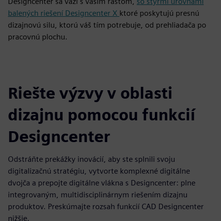
Designcenter sa váži s vaším rastom,
so štyrmi úrovňami
balených riešení Designcenter X
ktoré poskytujú presnú
dizajnovú silu, ktorú váš tím potrebuje, od prehliadača po
pracovnú plochu.
Riešte výzvy v oblasti
dizajnu pomocou funkcií
Designcenter
Odstráňte prekážky inovácií, aby ste splnili svoju
digitalizačnú stratégiu, vytvorte komplexné digitálne
dvojča a prepojte digitálne vlákna s Designcenter: plne
integrovaným, multidisciplinárnym riešením dizajnu
produktov. Preskúmajte rozsah funkcií CAD Designcenter
nižšie.