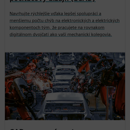
Navrhujte rýchlejšie vďaka lepšej spolupráci a
menšiemu počtu chýb na elektronických a elektrických
komponentoch tým, že pracujete na rovnakom
digitálnom dvojčati ako vaši mechanickí kolegovia.