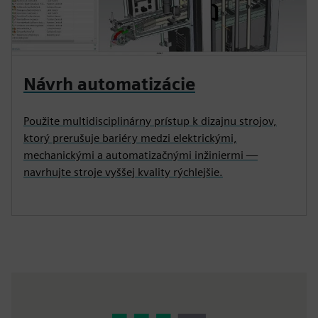
Návrh automatizácie
Použite multidisciplinárny prístup k dizajnu strojov,
ktorý prerušuje bariéry medzi elektrickými,
mechanickými a automatizačnými inžiniermi —
navrhujte stroje vyššej kvality rýchlejšie.