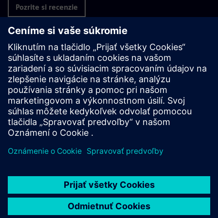
Pozrite si recenzie
Interoperabilita softvéru
CAD Designcenter
Softvér Designcenter CAD je vysoko cenený pre svoju
robustnú interoperabilitu — schopnosť bezproblémovo
pracovať s rôznymi softvérom, systémami a dátovými
formátmi. Táto funkcia je rozhodujúca v dnešných
multidisciplinárnych, kolaboratívnych a čoraz viac
digitálnych prostrediach vývoja produktov.
Využívanie CAD softvéru Designcenter poskytuje významné
výhody, ako je bezproblémová výmena údajov, integrácia s