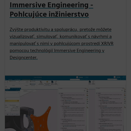
Immersive Engineering -
Pohlcujúce inžinierstvo
Zvýšte produktivitu a spoluprácu, pretože môžete
vizualizovať, simulovať, komunikovať s návrhmi a
manipulovať s nimi v pohlcujúcom prostredí XR/VR
pomocou technológií Immersive Engineering v
Designcenter.