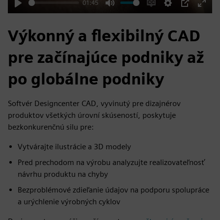
01:45
Play
Mute
Enable
Settings
PIP
Enter
captions
fulls
Výkonný a flexibilný CAD
pre začínajúce podniky až
po globálne podniky
Softvér Designcenter CAD, vyvinutý pre dizajnérov
produktov všetkých úrovní skúseností, poskytuje
bezkonkurenčnú silu pre:
Vytvárajte ilustrácie a 3D modely
Pred prechodom na výrobu analyzujte realizovateľnosť
návrhu produktu na chyby
Bezproblémové zdieľanie údajov na podporu spolupráce
a urýchlenie výrobných cyklov