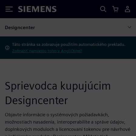
Siemens
Designcenter
Táto stránka sa zobrazuje použitím automatického prekladu.
Zobraziť namiesto toho v Angličtine?
Sprievodca kupujúcim
Designcenter
Objavte informácie o systémových požiadavkách,
možnostiach nasadenia, interoperabilite a správe údajov,
doplnkových moduloch a licencovaní tokenov pre návrhové