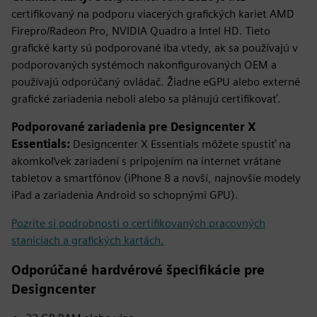
certifikovaný na podporu viacerých grafických kariet AMD
Firepro/Radeon Pro, NVIDIA Quadro a Intel HD. Tieto
grafické karty sú podporované iba vtedy, ak sa používajú v
podporovaných systémoch nakonfigurovaných OEM a
používajú odporúčaný ovládač. Žiadne eGPU alebo externé
grafické zariadenia neboli alebo sa plánujú certifikovať.
Podporované zariadenia pre Designcenter X
Essentials:
Designcenter X Essentials môžete spustiť na
akomkoľvek zariadení s pripojením na internet vrátane
tabletov a smartfónov (iPhone 8 a novší, najnovšie modely
iPad a zariadenia Android so schopnými GPU).
Pozrite si podrobnosti o certifikovaných pracovných
staniciach a grafických kartách.
Odporúčané hardvérové špecifikácie pre
Designcenter