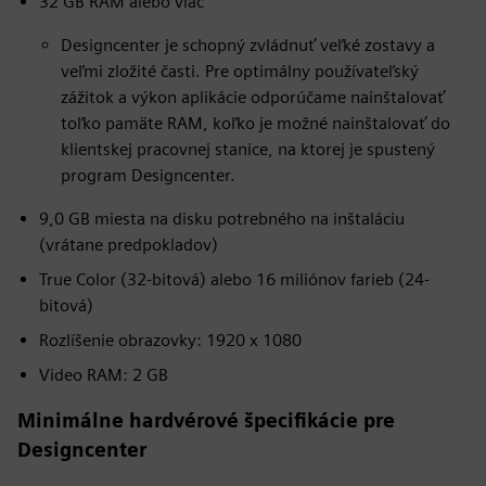
32 GB RAM alebo viac
Designcenter je schopný zvládnuť veľké zostavy a
veľmi zložité časti. Pre optimálny používateľský
zážitok a výkon aplikácie odporúčame nainštalovať
toľko pamäte RAM, koľko je možné nainštalovať do
klientskej pracovnej stanice, na ktorej je spustený
program Designcenter.
9,0 GB miesta na disku potrebného na inštaláciu
(vrátane predpokladov)
True Color (32-bitová) alebo 16 miliónov farieb (24-
bitová)
Rozlíšenie obrazovky: 1920 x 1080
Video RAM: 2 GB
Minimálne hardvérové špecifikácie pre
Designcenter