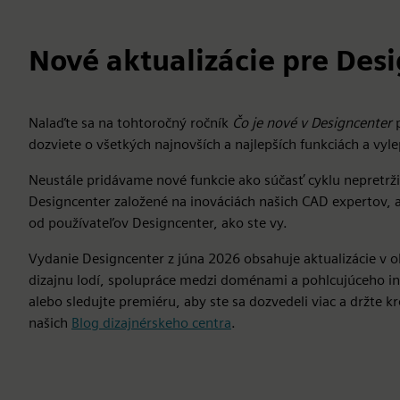
Nové aktualizácie pre Des
Nalaďte sa na tohtoročný ročník
Čo je nové v Designcenter
dozviete o všetkých najnovších a najlepších funkciách a vyl
Neustále pridávame nové funkcie ako súčasť cyklu nepretrž
Designcenter založené na inováciách našich CAD expertov, a
od používateľov Designcenter, ako ste vy.
Vydanie Designcenter z júna 2026 obsahuje aktualizácie v obl
dizajnu lodí, spolupráce medzi doménami a pohlcujúceho inži
alebo sledujte premiéru, aby ste sa dozvedeli viac a držte 
našich
Blog dizajnérskeho centra
.