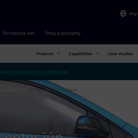
Reg
Partnerská sieť
Témy a poznatky
Products
Capabilities
Case studies
obraziť namiesto toho v Angličtine?
ke centrum
Kontinuálne uvoľňovanie
center jún