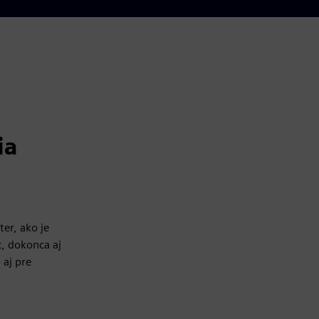
ia
er, ako je
c, dokonca aj
 aj pre