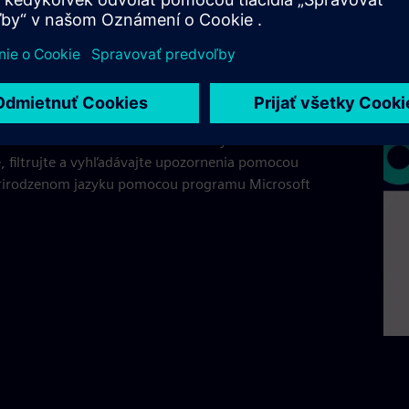
rnenia pre viacerých
vateľov Designcenter
ualizácie Teamcenter prostredníctvom služby
eams na ľubovoľnom zariadení. Navyše
, filtrujte a vyhľadávajte upozornenia pomocou
prirodzenom jazyku pomocou programu Microsoft