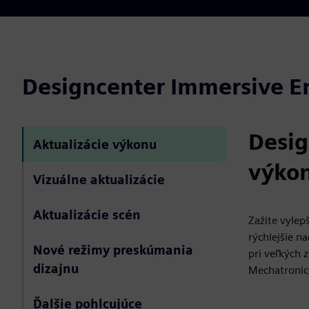
Designcenter Immersive E
Desig
Aktualizácie výkonu
výko
Vizuálne aktualizácie
Aktualizácie scén
Zažite vylep
rýchlejšie n
Nové režimy preskúmania
pri veľkých z
dizajnu
Mechatronic
Ďalšie pohlcujúce