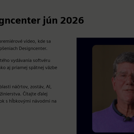
igncenter jún 2026
premiérové video, kde sa
epšeniach Designcenter.
itého vydávania softvéru
ko aj priamej spätnej väzbe
asti náčrtov, zostáv, AI,
nierstva. Čítajte ďalej
krok s hĺbkovými návodmi na