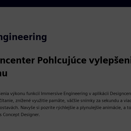
ngineering
ncenter Pohlcujúce vylepšen
nu
šenia výkonu funkcií Immersive Engineering v aplikácii Designcent
ačítanie, znížené využitie pamäte, väčšie snímky za sekundu a via
ostavách. Navyše si pozrite rýchlejšie a plynulejšie animácie, a to
s Concept Designer.