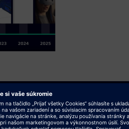
poluprácu medzi doménami