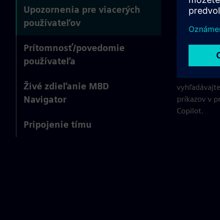
Upozo
Upozornenia pre viacerých
používateľov
použí
Prítomnosť/povedomie
používateľa
Získajte akt
Microsoft T
Živé zdieľanie MBD
vyhľadávajte
Navigator
príkazov v 
Copilot.
Pripojenie tímu