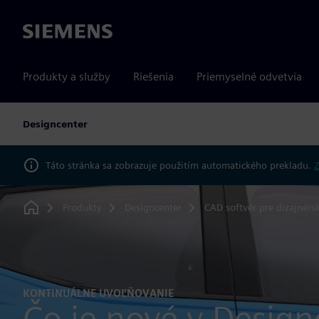
Siemens
Produkty a služby
Riešenia
Priemyselné odvetvia
Designcenter
Táto stránka sa zobrazuje použitím automatického prekladu.
Z
Produkty
Designcenter
CAD softvér pre dizajnérs
Home
KONTINUÁLNE UVOĽŇOVANIE
Čo je nové v Design