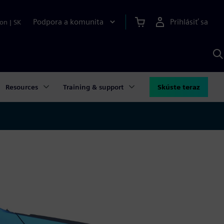
Podpora a komunita
Prihlásiť sa
ion
|
SK
V
p
S
Resources
Training & support
Skúste teraz