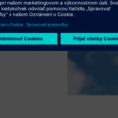
 optimalizácie a predĺženia
 energiou a znížte náklady;
produktu; zlepšite
by patria kruhové náhradné