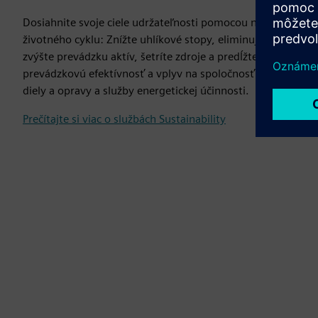
Dosiahnite svoje ciele udržateľnosti pomocou našich služieb
životného cyklu: Znížte uhlíkové stopy, eliminujte plytvanie
zvýšte prevádzku aktív, šetríte zdroje a predĺžte životnosť 
prevádzkovú efektívnosť a vplyv na spoločnosť. Medzi služ
diely a opravy a služby energetickej účinnosti.
Prečítajte si viac o službách Sustainability