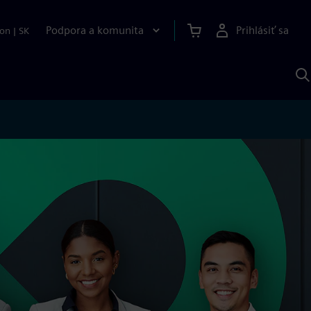
Podpora a komunita
Prihlásiť sa
ion
|
SK
V
p
S