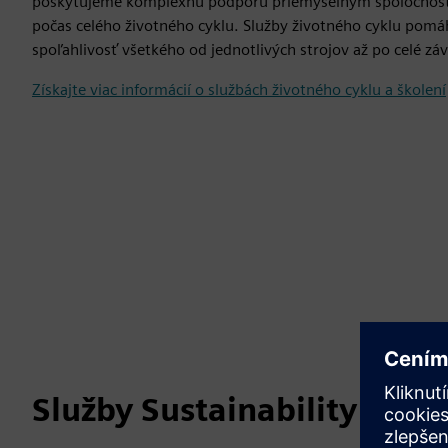
poskytujeme komplexnú podporu priemyselným spoločnosti
počas celého životného cyklu. Služby životného cyklu pom
spoľahlivosť všetkého od jednotlivých strojov až po celé zá
Získajte viac informácií o službách životného cyklu a školení
Služby Sustainability