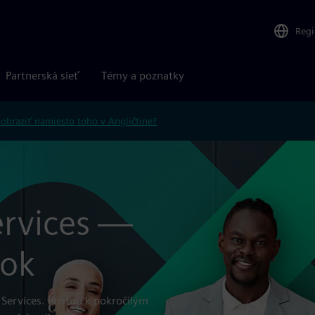
Reg
Partnerská sieť
Témy a poznatky
obraziť namiesto toho v Angličtine?
Services —
šok
Services. Prístup k pokročilým