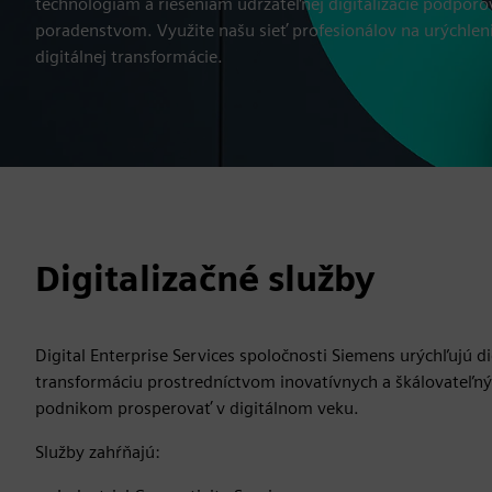
technológiám a riešeniam udržateľnej digitalizácie podpo
poradenstvom. Využite našu sieť profesionálov na urýchleni
digitálnej transformácie.
Digitalizačné služby
Digital Enterprise Services spoločnosti Siemens urýchľujú di
transformáciu prostredníctvom inovatívnych a škálovateľný
podnikom prosperovať v digitálnom veku.
Služby zahŕňajú: