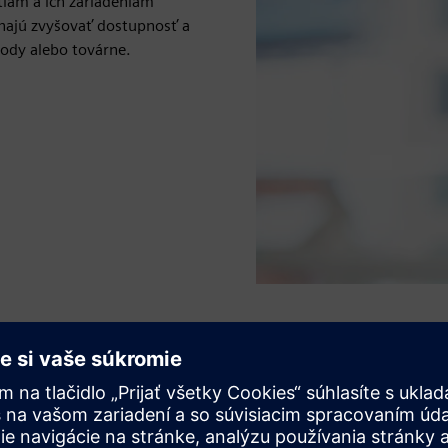
am a ich zariadeniam
áhajú zvyšovať dostupnosť a
vody alebo továrne.