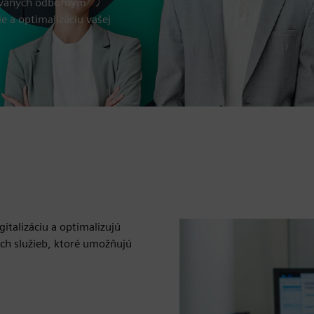
rovaných odborným
e a optimalizáciu vašej
gitalizáciu a optimalizujú
ch služieb, ktoré umožňujú