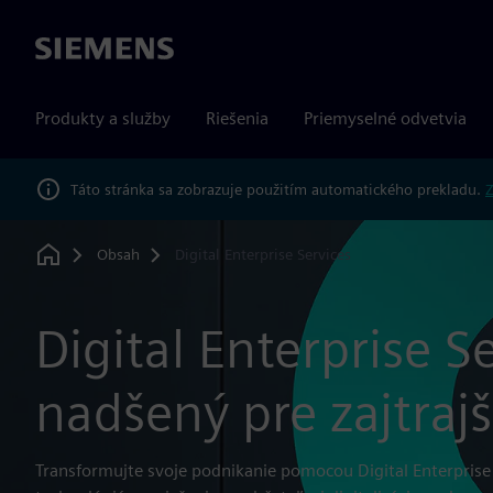
Siemens
Produkty a služby
Riešenia
Priemyselné odvetvia
Táto stránka sa zobrazuje použitím automatického prekladu.
Z
Obsah
Digital Enterprise Services
Home
Digital Enterprise 
nadšený pre zajtraj
Transformujte svoje podnikanie pomocou Digital Enterprise 