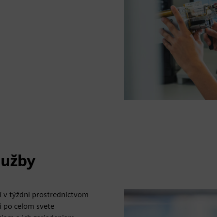
lužby
í v týždni prostredníctvom
i po celom svete