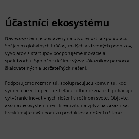
fulls
Účastníci ekosystému
Náš ecosystem je postavený na otvorenosti a spolupráci.
Spájaním globálnych hráčov, malých a stredných podnikov,
vývojárov a startupov podporujeme inovácie a
spolutvorbu. Spoločne riešime výzvy zákazníkov pomocou
škálovateľných a udržateľných riešení.
Podporujeme rozmanitú, spolupracujúcu komunitu, kde
výmena peer-to-peer a zdieľané odborné znalosti poháňajú
vytváranie inovatívnych riešení v reálnom svete. Objavte,
ako náš ecosystem mení kreativitu na vplyv na zákazníka.
Preskúmajte našu ponuku produktov a riešení už teraz.