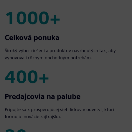
1000+
1000+
Celková ponuka
Široký výber riešení a produktov navrhnutých tak, aby
vyhovovali rôznym obchodným potrebám.
400+
400+
Predajcovia na palube
Pripojte sa k prosperujúcej sieti lídrov v odvetví, ktorí
formujú inovácie zajtrajška.