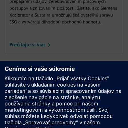
prepájaním údajov, zefektívňovaním pracovných
postupov a znižovaním zložitosti. Zistite, ako Siemens
Xcelerator a Sustaira umožňujú škálovateľnú správu
ESG a vytvárajú dlhodobú obchodnú hodnotu.
Prečítajte si viac
Ešte nie Seller predajca?
Pripojte sa k dynamickej sieti spoločností poháňajúcich
globálnu a celopriemyselnú digitalizáciu.
Become a Seller