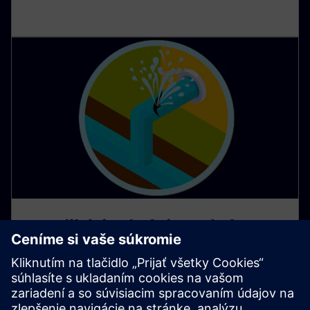
AI aplikácie chránia vodné
zdroje v južnej Európe
Nedostatok vody predstavuje zásadnú výzvu v
mnohých regiónoch južnej Európy a vyžaduje si