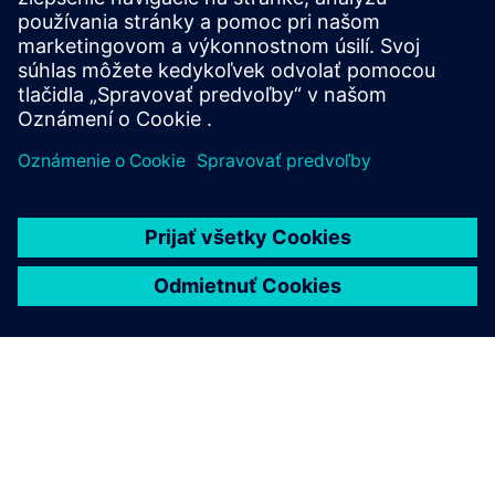
inovatívne riešenia pre zodpovedné riadenie vodných
zdrojov.