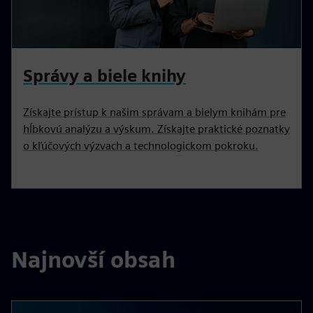
Správy a biele knihy
Získajte prístup k našim správam a bielym knihám pre
hĺbkovú analýzu a výskum. Získajte praktické poznatky
o kľúčových výzvach a technologickom pokroku.
Najnovší obsah