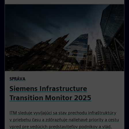
SPRÁVA
Siemens Infrastructure
Transition Monitor 2025
ITM sleduje vyvíjajúci sa stav prechodu infraštruktúry
v priebehu času a zdôrazňuje naliehavé priority a cestu
vpred pre vedúcich predstaviteľov podnikov a vlád.