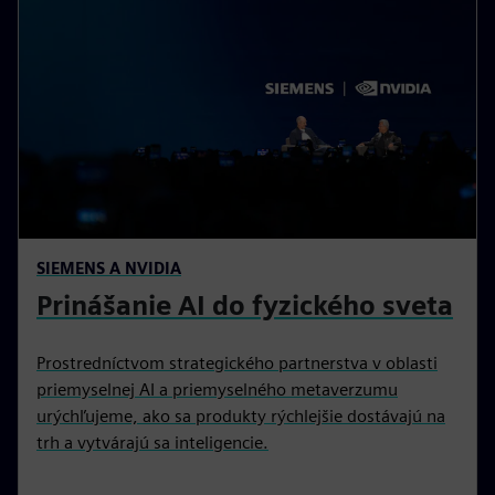
SIEMENS A NVIDIA
Prinášanie AI do fyzického sveta
Prostredníctvom strategického partnerstva v oblasti
priemyselnej AI a priemyselného metaverzumu
urýchľujeme, ako sa produkty rýchlejšie dostávajú na
trh a vytvárajú sa inteligencie.