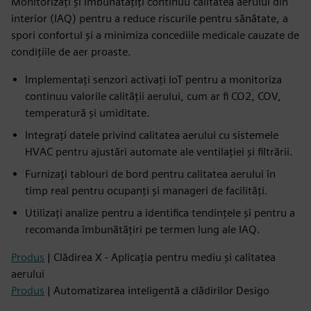
Monitorizați și îmbunătățiți continuu calitatea aerului din
interior (IAQ) pentru a reduce riscurile pentru sănătate, a
spori confortul și a minimiza concediile medicale cauzate de
condițiile de aer proaste.
Implementați senzori activați IoT pentru a monitoriza
continuu valorile calității aerului, cum ar fi CO2, COV,
temperatură și umiditate.
Integrați datele privind calitatea aerului cu sistemele
HVAC pentru ajustări automate ale ventilației și filtrării.
Furnizați tablouri de bord pentru calitatea aerului în
timp real pentru ocupanți și manageri de facilități.
Utilizați analize pentru a identifica tendințele și pentru a
recomanda îmbunătățiri pe termen lung ale IAQ.
Produs
| Clădirea X - Aplicația pentru mediu și calitatea
aerului
Produs
| Automatizarea inteligentă a clădirilor Desigo