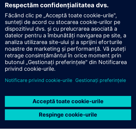
Satisfacția ocupantului
Reducerea concediului medical
Rata vacanțelor